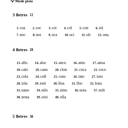
💡 Mode pista
3 lletres
12
coa
coc
coi
col
con
iol
1.
2.
3.
4.
5.
6.
noc
noi
oca
oci
oli
ona
7.
8.
9.
10.
11.
12.
4 lletres
28
allo
aloc
anco
anio
anoa
13.
14.
15.
16.
17.
calo
cano
clon
coca
coco
18.
19.
20.
21.
22.
cola
coll
conc
iaio
ioio
23.
24.
25.
26.
27.
iola
ioni
lloa
lloc
lona
28.
29.
30.
31.
32.
nano
nilo
nino
noia
noli
33.
34.
35.
36.
37.
nona
oioi
olla
38.
39.
40.
5 lletres
30