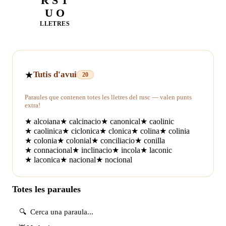
R S T
U O
LLETRES
★
Tutis d'avui
20
Paraules que contenen totes les lletres del rusc — valen punts
extra!
★
alcoiana
★
calcinacio
★
canonical
★
caolinic
★
caolinica
★
ciclonica
★
clonica
★
colina
★
colinia
★
colonia
★
colonial
★
conciliacio
★
conilla
★
connacional
★
inclinacio
★
incola
★
laconic
★
laconica
★
nacional
★
nocional
Totes les paraules