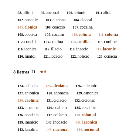
allioli
anconal
anionic
callola
98.
99.
100.
101.
canonic
cincona
cloacal
102.
103.
104.
clonica
coaccio
cocaina
105.
106.
107.
coccica
coccini
colinia
colonia
108.
109.
110.
111.
concili
coniina
conilla
conlloc
112.
113.
114.
115.
iconica
illacio
inaccio
laconic
116.
117.
118.
119.
linalol
locacio
nolicio
ocnacia
120.
121.
122.
123.
8 lletres
21
★
6
acilacio
alcoiana
aniconic
124.
125.
126.
anionica
anonacia
canonica
127.
128.
129.
caolinic
ciclacio
ciclonic
130.
131.
132.
cloccloc
coalicio
cocainic
133.
134.
135.
coccinia
collacio
colonial
136.
137.
138.
inanicio
incoacio
laconica
139.
140.
141.
lanolina
nacional
nocional
142.
143.
144.