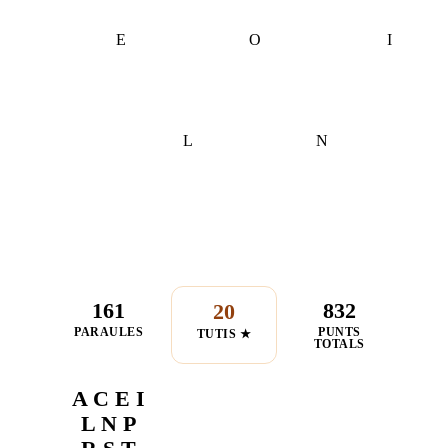
E
O
I
L
N
161
832
20
PARAULES
PUNTS
TUTIS ★
TOTALS
A C E I
L N P