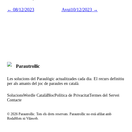
←
08/12/2023
Avui
10/12/2023
→
Parautrollic
Les solucions del Paraulògic actualitzades cada dia. El recurs definitiu
per als amants del joc de paraules en català.
Solucions
Wordle Català
Bloc
Política de Privacitat
Termes del Servei
Contacte
©
2026
Parautrollic. Tots els drets reservats. Parautrollic no està afiliat amb
RodaMots ni Vilaweb.