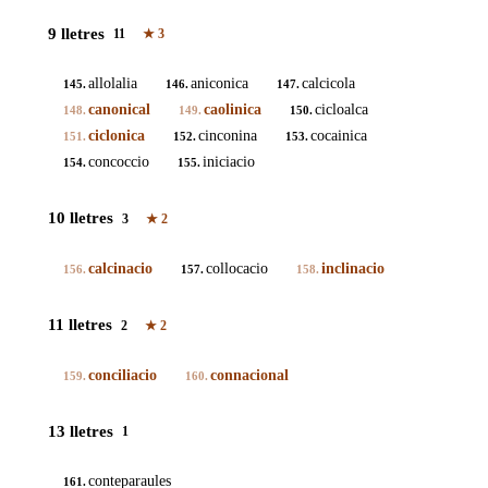
9 lletres
11
★
3
allolalia
aniconica
calcicola
145.
146.
147.
canonical
caolinica
cicloalca
148.
149.
150.
ciclonica
cinconina
cocainica
151.
152.
153.
concoccio
iniciacio
154.
155.
10 lletres
3
★
2
calcinacio
collocacio
inclinacio
156.
157.
158.
11 lletres
2
★
2
conciliacio
connacional
159.
160.
13 lletres
1
conteparaules
161.