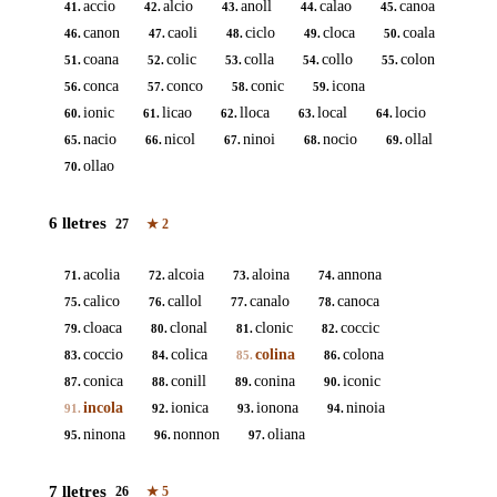
accio
alcio
anoll
calao
canoa
41.
42.
43.
44.
45.
canon
caoli
ciclo
cloca
coala
46.
47.
48.
49.
50.
coana
colic
colla
collo
colon
51.
52.
53.
54.
55.
conca
conco
conic
icona
56.
57.
58.
59.
ionic
licao
lloca
local
locio
60.
61.
62.
63.
64.
nacio
nicol
ninoi
nocio
ollal
65.
66.
67.
68.
69.
ollao
70.
6 lletres
27
★
2
acolia
alcoia
aloina
annona
71.
72.
73.
74.
calico
callol
canalo
canoca
75.
76.
77.
78.
cloaca
clonal
clonic
coccic
79.
80.
81.
82.
coccio
colica
colina
colona
83.
84.
85.
86.
conica
conill
conina
iconic
87.
88.
89.
90.
incola
ionica
ionona
ninoia
91.
92.
93.
94.
ninona
nonnon
oliana
95.
96.
97.
7 lletres
26
★
5