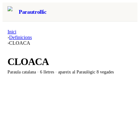
Parautrollic
Inici
›
Definicions
›
CLOACA
CLOACA
Paraula catalana ·
6
lletres · apareix al Paraulògic
8 vegades