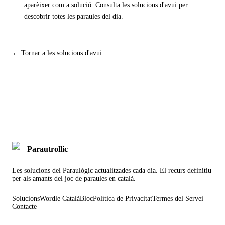
aparèixer com a solució.
Consulta les solucions d'avui
per
descobrir totes les paraules del dia.
← Tornar a les solucions d'avui
Parautrollic
Les solucions del Paraulògic actualitzades cada dia. El recurs definitiu
per als amants del joc de paraules en català.
Solucions
Wordle Català
Bloc
Política de Privacitat
Termes del Servei
Contacte