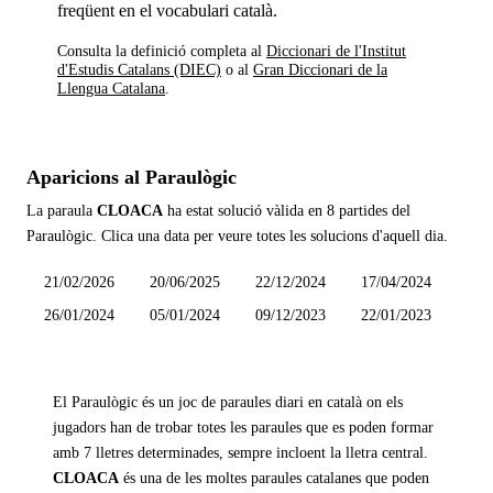
freqüent en el vocabulari català.
Consulta la definició completa al
Diccionari de l'Institut
d'Estudis Catalans (DIEC)
o al
Gran Diccionari de la
Llengua Catalana
.
Aparicions al Paraulògic
La paraula
CLOACA
ha estat solució vàlida en
8 partides
del
Paraulògic. Clica una data per veure totes les solucions d'aquell dia.
21/02/2026
20/06/2025
22/12/2024
17/04/2024
26/01/2024
05/01/2024
09/12/2023
22/01/2023
El Paraulògic és un joc de paraules diari en català on els
jugadors han de trobar totes les paraules que es poden formar
amb 7 lletres determinades, sempre incloent la lletra central.
CLOACA
és una de les moltes paraules catalanes que poden