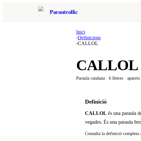
Parautrollic
Inici
›
Definicions
›
CALLOL
CALLOL
Paraula catalana ·
6
lletres · aparei
Definició
CALLOL
és una paraula de
vegades
.
És una paraula freq
Consulta la definició completa 