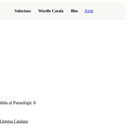
Avui
Solucions
Wordle Català
Bloc
àlida al Paraulògic
8
 Llengua Catalana
.