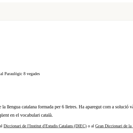
x al Paraulògic
8 vegades
 la llengua catalana formada per
6
lletres. Ha aparegut com a solució v
üent en el vocabulari català.
al
Diccionari de l'Institut d'Estudis Catalans (DIEC)
o al
Gran Diccionari de la