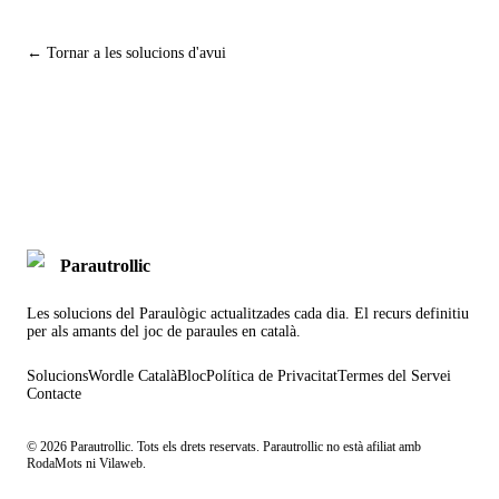
← Tornar a les solucions d'avui
Parautrollic
Les solucions del Paraulògic actualitzades cada dia. El recurs definitiu
per als amants del joc de paraules en català.
Solucions
Wordle Català
Bloc
Política de Privacitat
Termes del Servei
Contacte
©
2026
Parautrollic. Tots els drets reservats. Parautrollic no està afiliat amb
RodaMots ni Vilaweb.