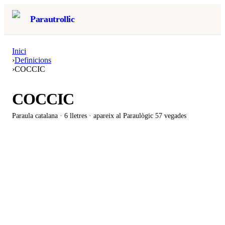
Parautrollic
Inici
›
Definicions
›
COCCIC
COCCIC
Paraula catalana ·
6
lletres · apareix al Paraulògic
57 vegades