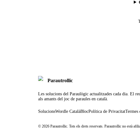
T
Parautrollic
Les solucions del Paraulògic actualitzades cada dia. El rec
als amants del joc de paraules en català.
Solucions
Wordle Català
Bloc
Política de Privacitat
Termes 
©
2026
Parautrollic. Tots els drets reservats. Parautrollic no està af