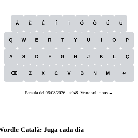
À
È
É
Í
Ï
Ó
Ò
Ú
Ü
Q
W
E
R
T
Y
U
I
O
P
A
S
D
F
G
H
J
K
L
Ç
⌫
↵
Z
X
C
V
B
N
M
Paraula del
06/08/2026
· #
948
Veure solucions →
Wordle Català: Juga cada dia