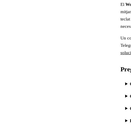
El
Wo
mitja
teclat
neces
Un co
Teleg
soluc
Pre