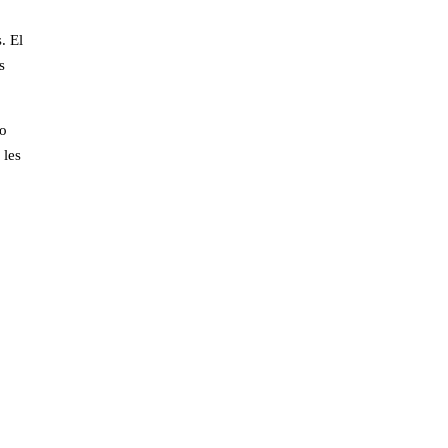
. El
s
 o
 les