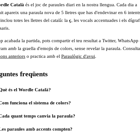
rdle Català
és el joc de paraules diari en la nostra llengua. Cada dia a
nit apareix una paraula nova de 5 lletres que has d'endevinar en 6 intents
 inclou totes les lletres del català: la
ç
, les vocals accentuades i els dígraf
saris.
p acabada la partida, pots compartir el teu resultat a Twitter, WhatsApp
ram amb la graella d'emojis de colors, sense revelar la paraula. Consulta
ions anteriors
o practica amb el
Paraulògic d'avui
.
guntes freqüents
Què és el Wordle Català?
Com funciona el sistema de colors?
Cada quant temps canvia la paraula?
Les paraules amb accents compten?