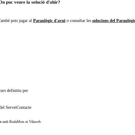
On puc veure la solució d'ahir?
ambé pots jugar al
Paraulògic d'avui
o consultar les
solucions del Paraulògi
urs definitiu per
del Servei
Contacte
iliat amb RodaMots ni Vilaweb.