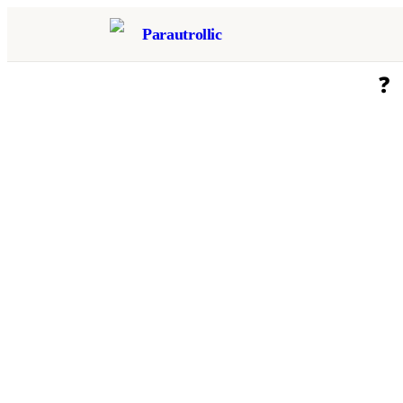
Parautrollic
❓