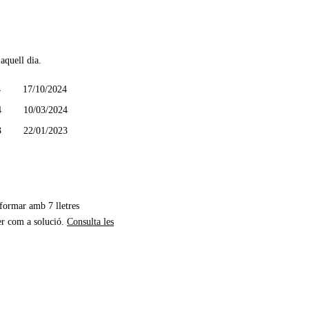
aquell dia.
4
17/10/2024
4
10/03/2024
3
22/01/2023
 formar amb 7 lletres
er com a solució.
Consulta les