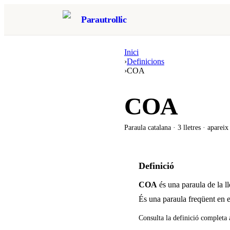
Parautrollic
Inici
›
Definicions
›
COA
COA
Paraula catalana ·
3
lletres · aparei
Definició
COA
és una paraula de la l
És una paraula freqüent en e
Consulta la definició completa 