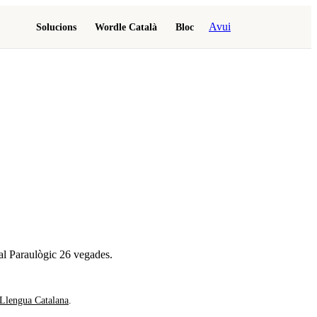
Avui
Solucions
Wordle Català
Bloc
al Paraulògic
26 vegades
.
 Llengua Catalana
.