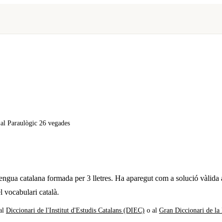
x al Paraulògic
26 vegades
lengua catalana formada per
3
lletres. Ha aparegut com a solució vàlida 
l vocabulari català.
al
Diccionari de l'Institut d'Estudis Catalans (DIEC)
o al
Gran Diccionari de la