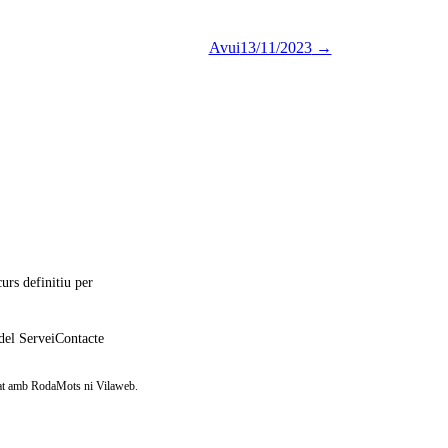
Avui
13/11/2023
→
urs definitiu per
del Servei
Contacte
iliat amb RodaMots ni Vilaweb.