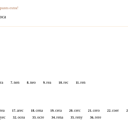
 punts extra!
oca
ra
nen
neo
rea
rec
ren
7.
8.
9.
10.
11.
rea
arec
cena
cera
cerc
cero
coer
17.
18.
19.
20.
21.
22.
2
yec
ocea
ocre
rena
reny
rere
32.
33.
34.
35.
36.