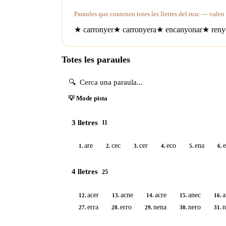
Paraules que contenen totes les lletres del rusc — valen
★
carronyer
★
carronyera
★
encanyonar
★
reny
Totes les paraules
💡 Mode pista
3 lletres
11
are
cec
cer
eco
ena
e
1.
2.
3.
4.
5.
6.
4 lletres
25
acer
acne
acre
anec
a
12.
13.
14.
15.
16.
erra
erro
nena
nero
n
27.
28.
29.
30.
31.