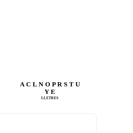
A C L N O P R S T U
Y E
LLETRES