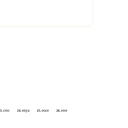
crec
enya
eoce
erer
3.
24.
25.
26.