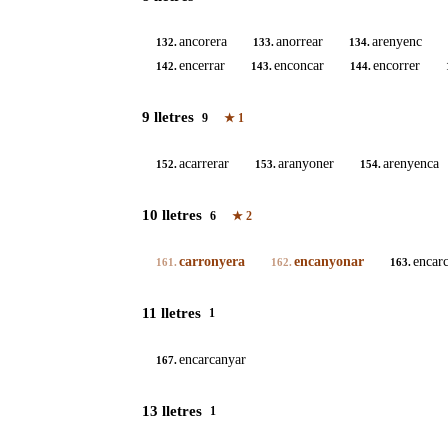
ancorera
anorrear
arenyenc
132.
133.
134.
encerrar
enconcar
encorrer
142.
143.
144.
9 lletres
9
★
1
acarrerar
aranyoner
arenyenca
152.
153.
154.
10 lletres
6
★
2
carronyera
encanyonar
encarc
161.
162.
163.
11 lletres
1
encarcanyar
167.
13 lletres
1