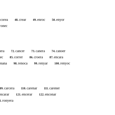
corea
crear
enroc
enyor
48.
49.
50.
ronec
era
cancer
canera
canoer
72.
73.
74.
rec
correr
croera
encara
85.
86.
87.
enana
renoca
renyar
renyoc
98.
99.
100.
carcera
carenar
carener
09.
110.
111.
encarar
encerar
enconar
121.
122.
ronyera
1.