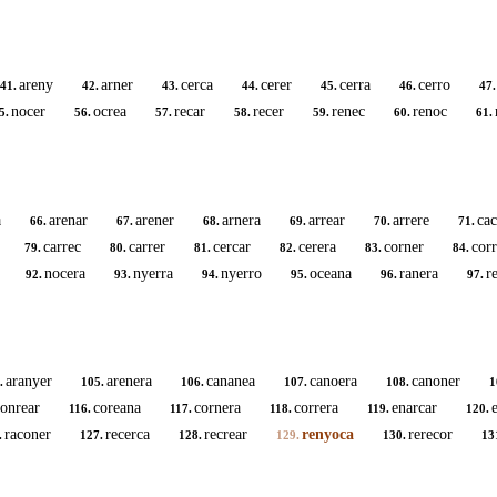
areny
arner
cerca
cerer
cerra
cerro
41.
42.
43.
44.
45.
46.
47.
nocer
ocrea
recar
recer
renec
renoc
5.
56.
57.
58.
59.
60.
61.
a
arenar
arener
arnera
arrear
arrere
cac
66.
67.
68.
69.
70.
71.
carrec
carrer
cercar
cerera
corner
cor
79.
80.
81.
82.
83.
84.
nocera
nyerra
nyerro
oceana
ranera
r
92.
93.
94.
95.
96.
97.
aranyer
arenera
cananea
canoera
canoner
.
105.
106.
107.
108.
1
onrear
coreana
cornera
correra
enarcar
116.
117.
118.
119.
120.
raconer
recerca
recrear
renyoca
rerecor
.
127.
128.
129.
130.
13