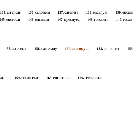
arrencar
canonera
carenera
encanyar
encarn
135.
136.
137.
138.
139.
encrocar
enraonar
nyecnyec
raconera
recarr
145.
146.
147.
148.
149.
arrecerar
carrerany
carronyer
concorrer
155.
156.
157.
158.
159
arar
encarcerar
encarrerar
reencarnar
164.
165.
166.