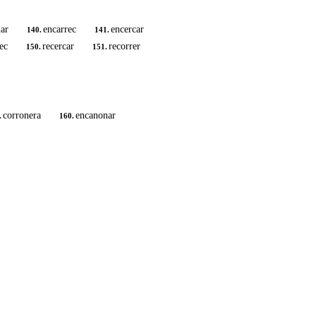
ar
encarrec
encercar
140.
141.
ec
recercar
recorrer
150.
151.
corronera
encanonar
.
160.