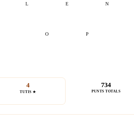
L
E
N
O
P
734
4
PUNTS TOTALS
TUTIS ★