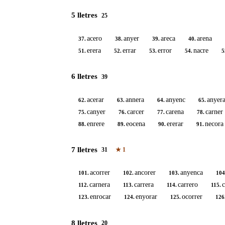
5 lletres
25
acero
anyer
areca
arena
37.
38.
39.
40.
erera
errar
error
nacre
51.
52.
53.
54.
5
6 lletres
39
acerar
annera
anyenc
anyer
62.
63.
64.
65.
canyer
carcer
carena
carner
75.
76.
77.
78.
enrere
eocena
ererar
necora
88.
89.
90.
91.
7 lletres
31
★
1
acorrer
ancorer
anyenca
101.
102.
103.
104
carnera
carrera
carrero
c
112.
113.
114.
115.
enrocar
enyorar
ocorrer
123.
124.
125.
126
8 lletres
20