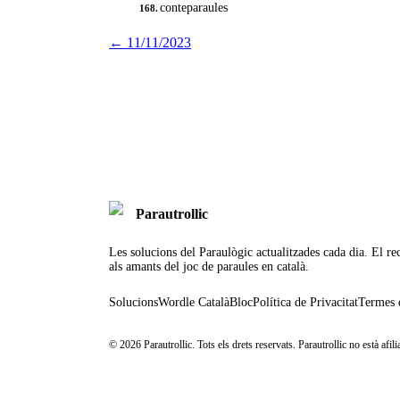
conteparaules
168.
←
11/11/2023
Parautrollic
Les solucions del Paraulògic actualitzades cada dia. El rec
als amants del joc de paraules en català.
Solucions
Wordle Català
Bloc
Política de Privacitat
Termes 
©
2026
Parautrollic. Tots els drets reservats. Parautrollic no està af