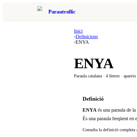
Parautrollic
Inici
›
Definicions
›
ENYA
ENYA
Paraula catalana ·
4
lletres · aparei
Definició
ENYA
és una paraula de la
És una paraula freqüent en e
Consulta la definició completa 