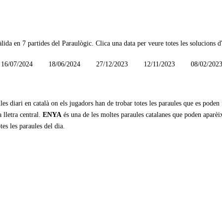
àlida en
7 partides
del Paraulògic. Clica una data per veure totes les solucions d'
16/07/2024
18/06/2024
27/12/2023
12/11/2023
08/02/202
les diari en català on els jugadors han de trobar totes les paraules que es poden
 lletra central.
ENYA
és una de les moltes paraules catalanes que poden aparèi
tes les paraules del dia.