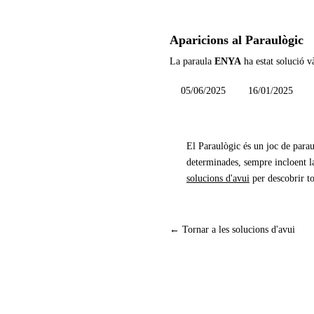
Aparicions al Paraulògic
La paraula
ENYA
ha estat solució v
05/06/2025
16/01/2025
El Paraulògic és un joc de parau
determinades, sempre incloent la
solucions d'avui
per descobrir to
← Tornar a les solucions d'avui