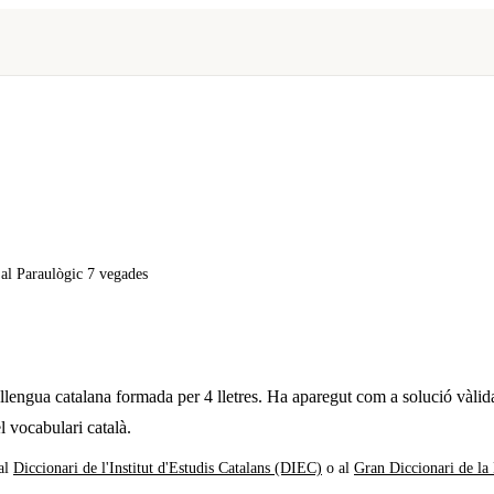
x al Paraulògic
7 vegades
 llengua catalana formada per
4
lletres. Ha aparegut com a solució vàlid
l vocabulari català.
al
Diccionari de l'Institut d'Estudis Catalans (DIEC)
o al
Gran Diccionari de la