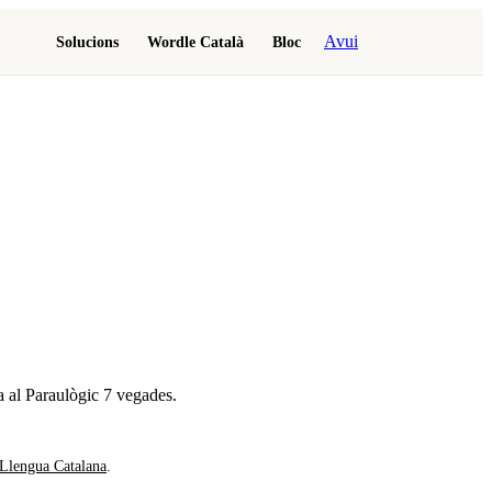
Avui
Solucions
Wordle Català
Bloc
a al Paraulògic
7 vegades
.
 Llengua Catalana
.