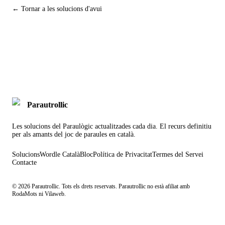
← Tornar a les solucions d'avui
Parautrollic
Les solucions del Paraulògic actualitzades cada dia. El recurs definitiu
per als amants del joc de paraules en català.
Solucions
Wordle Català
Bloc
Política de Privacitat
Termes del Servei
Contacte
©
2026
Parautrollic. Tots els drets reservats. Parautrollic no està afiliat amb
RodaMots ni Vilaweb.