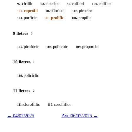
cirillic
cloccloc
colflori
coliflor
97.
98.
99.
100.
coprofil
floricol
piroclor
101.
102.
103.
porfiric
prolific
propilic
104.
105.
106.
9 lletres
3
piroforic
policroic
proporcio
107.
108.
109.
10 lletres
1
policiclic
110.
11 lletres
2
clorofillic
corolliflor
111.
112.
←
04/07/2025
Avui
06/07/2025
→