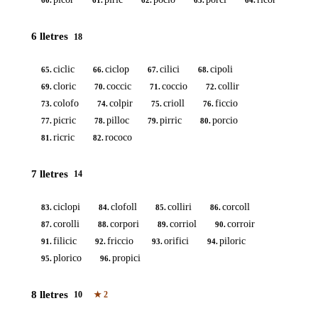
60.
61.
62.
63.
64.
6 lletres
18
ciclic
ciclop
cilici
cipoli
65.
66.
67.
68.
cloric
coccic
coccio
collir
69.
70.
71.
72.
colofo
colpir
crioll
ficcio
73.
74.
75.
76.
picric
pilloc
pirric
porcio
77.
78.
79.
80.
ricric
rococo
81.
82.
7 lletres
14
ciclopi
clofoll
colliri
corcoll
83.
84.
85.
86.
corolli
corpori
corriol
corroir
87.
88.
89.
90.
filicic
friccio
orifici
piloric
91.
92.
93.
94.
plorico
propici
95.
96.
8 lletres
10
★
2