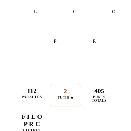
L
C
O
P
R
112
405
2
PARAULES
PUNTS
TUTIS ★
TOTALS
F I L O
P R C
LLETRES