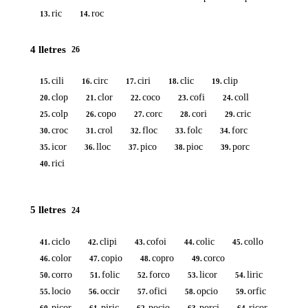
ric
roc
13.
14.
4 lletres
26
cili
circ
ciri
clic
clip
15.
16.
17.
18.
19.
clop
clor
coco
cofi
coll
20.
21.
22.
23.
24.
colp
copo
corc
cori
cric
25.
26.
27.
28.
29.
croc
crol
floc
folc
forc
30.
31.
32.
33.
34.
icor
lloc
pico
pioc
porc
35.
36.
37.
38.
39.
rici
40.
5 lletres
24
ciclo
clipi
cofoi
colic
collo
41.
42.
43.
44.
45.
color
copio
copro
corco
46.
47.
48.
49.
corro
folic
forco
licor
liric
50.
51.
52.
53.
54.
locio
occir
ofici
opcio
orfic
55.
56.
57.
58.
59.
picor
piric
pocio
porci
ricor