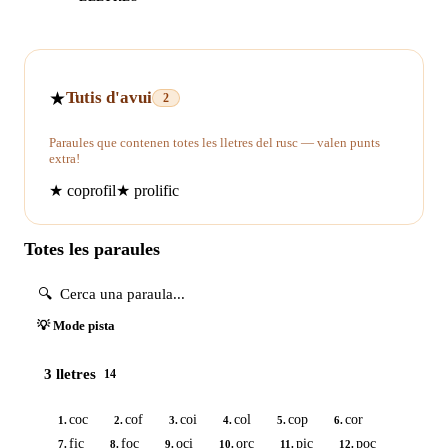
★
Tutis d'avui
2
Paraules que contenen totes les lletres del rusc — valen punts
extra!
★
coprofil
★
prolific
Totes les paraules
💡 Mode pista
3 lletres
14
coc
cof
coi
col
cop
cor
1.
2.
3.
4.
5.
6.
fic
foc
oci
orc
pic
poc
7.
8.
9.
10.
11.
12.