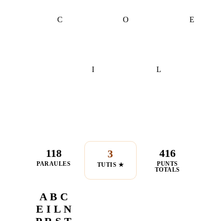
C
O
E
I
L
118
416
3
PARAULES
PUNTS
TUTIS ★
TOTALS
A B C
E I L N