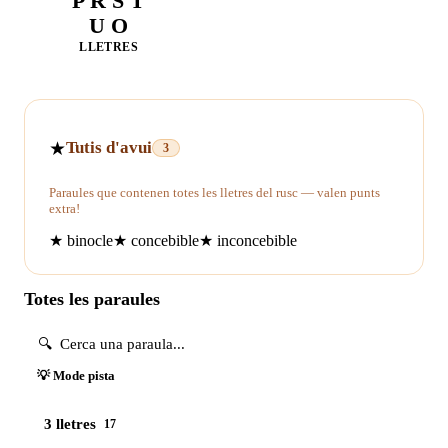
P R S T
U O
LLETRES
★
Tutis d'avui
3
Paraules que contenen totes les lletres del rusc — valen punts
extra!
★
binocle
★
concebible
★
inconcebible
Totes les paraules
💡 Mode pista
3 lletres
17