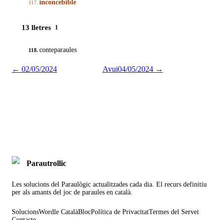
inconcebible
117.
13 lletres
1
conteparaules
118.
←
02/05/2024
Avui
04/05/2024
→
Parautrollic
Les solucions del Paraulògic actualitzades cada dia. El recurs definitiu
per als amants del joc de paraules en català.
Solucions
Wordle Català
Bloc
Política de Privacitat
Termes del Servei
Contacte