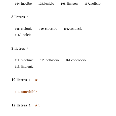
inocibe
lenicio
linneon
nolicio
104.
105.
106.
107.
8 lletres
4
ciclonic
cloccloc
cononcle
108.
109.
110.
linoleic
111.
9 lletres
4
bioclinic
colleccio
concoccio
112.
113.
114.
linolenic
115.
10 lletres
1
★
1
concebible
116.
12 lletres
1
★
1