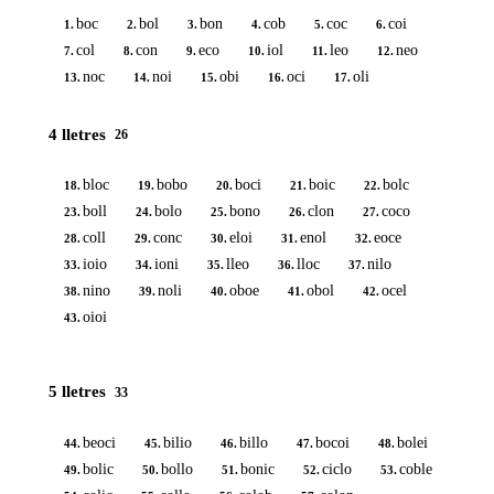
boc
bol
bon
cob
coc
coi
1.
2.
3.
4.
5.
6.
col
con
eco
iol
leo
neo
7.
8.
9.
10.
11.
12.
noc
noi
obi
oci
oli
13.
14.
15.
16.
17.
4 lletres
26
bloc
bobo
boci
boic
bolc
18.
19.
20.
21.
22.
boll
bolo
bono
clon
coco
23.
24.
25.
26.
27.
coll
conc
eloi
enol
eoce
28.
29.
30.
31.
32.
ioio
ioni
lleo
lloc
nilo
33.
34.
35.
36.
37.
nino
noli
oboe
obol
ocel
38.
39.
40.
41.
42.
oioi
43.
5 lletres
33
beoci
bilio
billo
bocoi
bolei
44.
45.
46.
47.
48.
bolic
bollo
bonic
ciclo
coble
49.
50.
51.
52.
53.