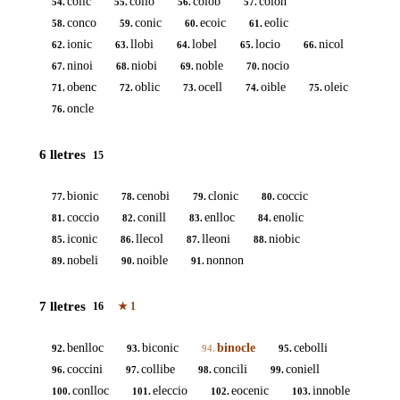
colic
collo
colob
colon
54.
55.
56.
57.
conco
conic
ecoic
eolic
58.
59.
60.
61.
ionic
llobi
lobel
locio
nicol
62.
63.
64.
65.
66.
ninoi
niobi
noble
nocio
67.
68.
69.
70.
obenc
oblic
ocell
oible
oleic
71.
72.
73.
74.
75.
oncle
76.
6 lletres
15
bionic
cenobi
clonic
coccic
77.
78.
79.
80.
coccio
conill
enlloc
enolic
81.
82.
83.
84.
iconic
llecol
lleoni
niobic
85.
86.
87.
88.
nobeli
noible
nonnon
89.
90.
91.
7 lletres
16
★
1
benlloc
biconic
binocle
cebolli
92.
93.
94.
95.
coccini
collibe
concili
coniell
96.
97.
98.
99.
conlloc
eleccio
eocenic
innoble
100.
101.
102.
103.