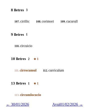
8 lletres
3
cirillic
corimori
cucurull
107.
108.
109.
9 lletres
1
circuicio
110.
10 lletres
2
★
1
cirrocumul
curriculum
111.
112.
13 lletres
1
★
1
circumlocucio
113.
←
30/01/2026
Avui
01/02/2026
→