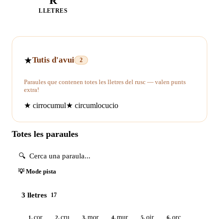
R
LLETRES
★
Tutis d'avui
2
Paraules que contenen totes les lletres del rusc — valen punts
extra!
★
cirrocumul
★
circumlocucio
Totes les paraules
💡 Mode pista
3 lletres
17
cor
cru
mor
mur
oir
orc
1.
2.
3.
4.
5.
6.