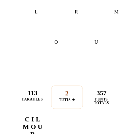
L
R
M
O
U
113
357
2
PARAULES
PUNTS
TUTIS ★
TOTALS
C I L
M O U