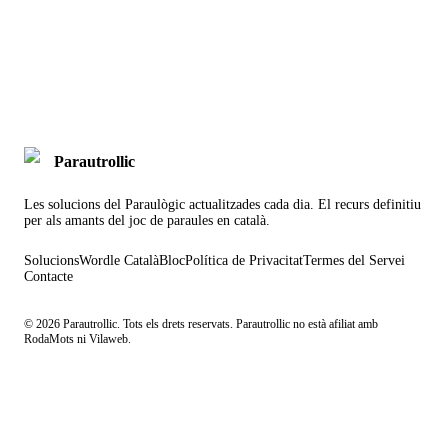
Parautrollic
Les solucions del Paraulògic actualitzades cada dia. El recurs definitiu
per als amants del joc de paraules en català.
Solucions
Wordle Català
Bloc
Política de Privacitat
Termes del Servei
Contacte
©
2026
Parautrollic. Tots els drets reservats. Parautrollic no està afiliat amb
RodaMots ni Vilaweb.