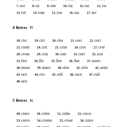
oro
ric
rim
riu
roc
roi
7.
8.
9.
10.
11.
12.
rol
rom
rou
ruc
urc
13.
14.
15.
16.
17.
4 lletres
31
circ
ciri
clor
corc
cori
18.
19.
20.
21.
22.
corm
cric
crim
croc
crol
23.
24.
25.
26.
27.
crom
crui
cuir
curi
icor
28.
29.
30.
31.
32.
liro
llir
llor
llur
moro
33.
34.
35.
36.
37.
moru
muro
olor
orlo
ormi
38.
39.
40.
41.
42.
orri
rici
roll
ruco
rull
43.
44.
45.
46.
47.
uric
48.
5 lletres
31
ciuro
color
colur
corco
49.
50.
51.
52.
corro
cromo
cruor
cuiro
53.
54.
55.
56.