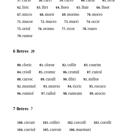
curio
curri
curro
curul
licor
57.
58.
59.
60.
61.
liric
lliri
lloro
lluir
lluor
62.
63.
64.
65.
66.
micro
morir
mormo
morro
67.
68.
69.
70.
mucor
mucro
murri
occir
71.
72.
73.
74.
oriol
oromo
ricor
rouro
75.
76.
77.
78.
rumor
79.
6 lletres
20
cloric
clorur
collir
courim
80.
81.
82.
83.
crioll
cromic
cromil
cuirol
84.
85.
86.
87.
curroc
curull
illiri
millor
88.
89.
90.
91.
mormol
morrio
ricric
rococo
92.
93.
94.
95.
romiol
rullol
rumrum
urocio
96.
97.
98.
99.
7 lletres
7
circuir
colliri
corcoll
corolli
100.
101.
102.
103.
corriol
corroir
murmuri
104.
105.
106.