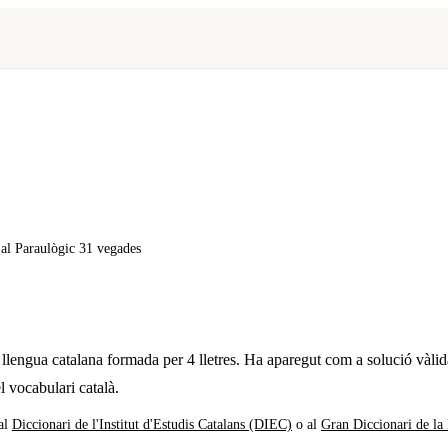
x al Paraulògic
31 vegades
 llengua catalana formada per
4
lletres. Ha aparegut com a solució vàlid
l vocabulari català.
al
Diccionari de l'Institut d'Estudis Catalans (DIEC)
o al
Gran Diccionari de la