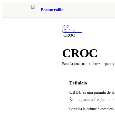
Parautrollic
Inici
›
Definicions
›
CROC
CROC
Paraula catalana ·
4
lletres · aparei
Definició
CROC
és una paraula de la
És una paraula freqüent en e
Consulta la definició completa 