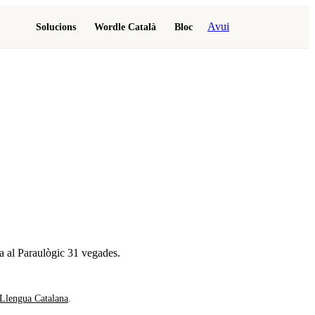
Avui
Solucions
Wordle Català
Bloc
a al Paraulògic
31 vegades
.
 Llengua Catalana
.