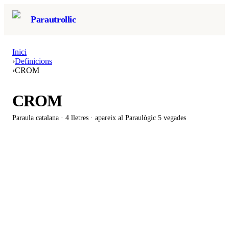
Parautrollic
Inici
›
Definicions
›
CROM
CROM
Paraula catalana ·
4
lletres · apareix al Paraulògic
5 vegades