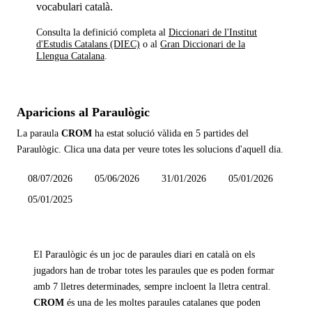
vocabulari català.
Consulta la definició completa al
Diccionari de l'Institut
d'Estudis Catalans (DIEC)
o al
Gran Diccionari de la
Llengua Catalana
.
Aparicions al Paraulògic
La paraula
CROM
ha estat solució vàlida en
5 partides
del
Paraulògic. Clica una data per veure totes les solucions d'aquell dia.
08/07/2026
05/06/2026
31/01/2026
05/01/2026
05/01/2025
El Paraulògic és un joc de paraules diari en català on els
jugadors han de trobar totes les paraules que es poden formar
amb 7 lletres determinades, sempre incloent la lletra central.
CROM
és una de les moltes paraules catalanes que poden