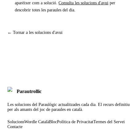
aparèixer com a solució.
Consulta les solucions d'avui
per
descobrir totes les paraules del dia.
← Tornar a les solucions d'avui
Parautrollic
Les solucions del Paraulògic actualitzades cada dia. El recurs definitiu
per als amants del joc de paraules en català.
Solucions
Wordle Català
Bloc
Política de Privacitat
Termes del Servei
Contacte