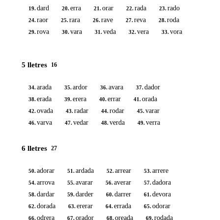
dard
erra
orar
rada
rado
19.
20.
21.
22.
23.
raor
rara
rave
reva
roda
24.
25.
26.
27.
28.
rova
vara
veda
vera
vora
29.
30.
31.
32.
33.
5 lletres
16
arada
ardor
avara
dador
34.
35.
36.
37.
erada
erera
errar
orada
38.
39.
40.
41.
ovada
radar
rodar
varar
42.
43.
44.
45.
varva
vedar
verda
verra
46.
47.
48.
49.
6 lletres
27
adorar
ardada
arrear
arrere
50.
51.
52.
53.
arrova
avarar
averar
dadora
54.
55.
56.
57.
dardar
darder
darrer
devora
58.
59.
60.
61.
dorada
ererar
errada
odorar
62.
63.
64.
65.
odrera
orador
oreada
rodada
66.
67.
68.
69.