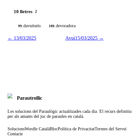
10 lletres
2
davuitutis
devoradora
99.
100.
←
13/03/2025
Avui
15/03/2025
→
Parautrollic
Les solucions del Paraulògic actualitzades cada dia. El recurs definitiu
per als amants del joc de paraules en català.
Solucions
Wordle Català
Bloc
Política de Privacitat
Termes del Servei
Contacte