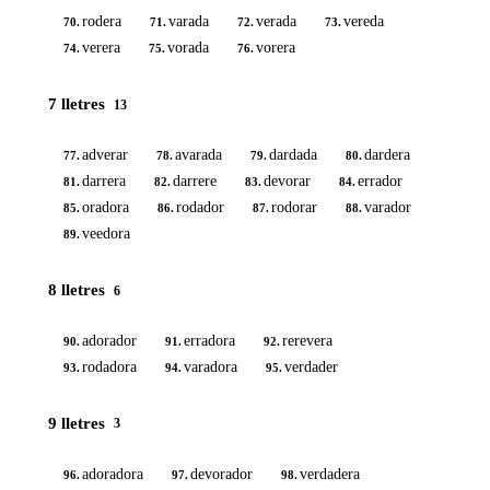
rodera
varada
verada
vereda
70.
71.
72.
73.
verera
vorada
vorera
74.
75.
76.
7 lletres
13
adverar
avarada
dardada
dardera
77.
78.
79.
80.
darrera
darrere
devorar
errador
81.
82.
83.
84.
oradora
rodador
rodorar
varador
85.
86.
87.
88.
veedora
89.
8 lletres
6
adorador
erradora
rerevera
90.
91.
92.
rodadora
varadora
verdader
93.
94.
95.
9 lletres
3
adoradora
devorador
verdadera
96.
97.
98.