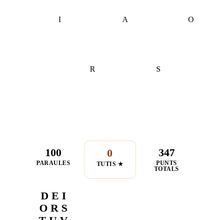
I
A
O
R
S
100
347
0
PARAULES
PUNTS
TUTIS ★
TOTALS
D E I
O R S