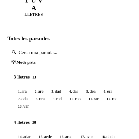
T U V
A
LLETRES
Totes les paraules
💡 Mode pista
3 lletres
13
ara
are
dad
dar
dea
era
1.
2.
3.
4.
5.
6.
oda
ora
rad
rao
rar
rea
7.
8.
9.
10.
11.
12.
var
13.
4 lletres
20
adar
aede
area
avar
dada
14.
15.
16.
17.
18.