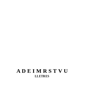
A D E I M R S T V U
LLETRES