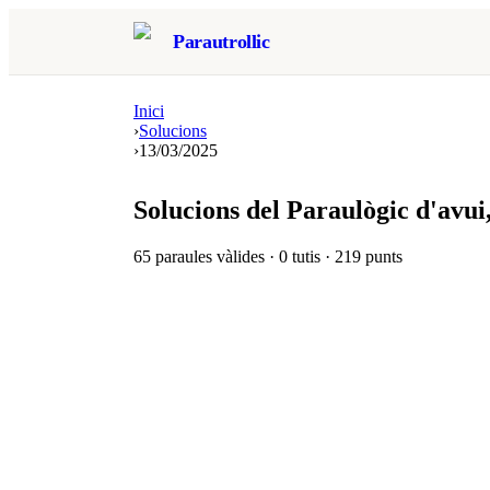
Parautrollic
Inici
›
Solucions
›
13/03/2025
Solucions del Paraulògic d'avui
65
paraules vàlides ·
0
tutis ·
219
punts