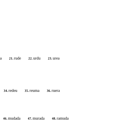
a
rude
urdu
urea
21.
22.
23.
redeu
reuma
ruera
34.
35.
36.
mudada
murada
ramuda
46.
47.
48.