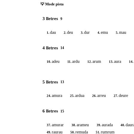
💡 Mode pista
3 lletres
9
dau
deu
dur
emu
mau
1.
2.
3.
4.
5.
4 lletres
14
adeu
ardu
arum
aura
10.
11.
12.
13.
14.
5 lletres
13
amura
ardua
arreu
deure
24.
25.
26.
27.
6 lletres
15
amurar
arameu
aurada
daur
37.
38.
39.
40.
raurau
remuda
rumrum
49.
50.
51.