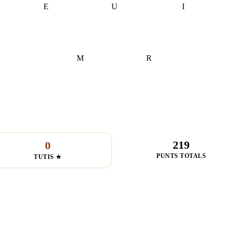
E
U
I
M
R
219
0
PUNTS TOTALS
TUTIS ★