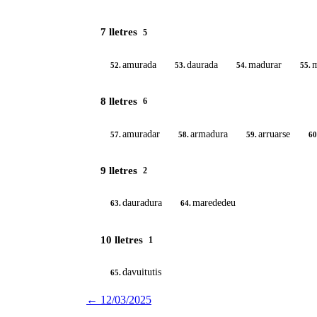
7 lletres
5
amurada
daurada
madurar
m
52.
53.
54.
55.
8 lletres
6
amuradar
armadura
arruarse
57.
58.
59.
60
9 lletres
2
dauradura
marededeu
63.
64.
10 lletres
1
davuitutis
65.
←
12/03/2025