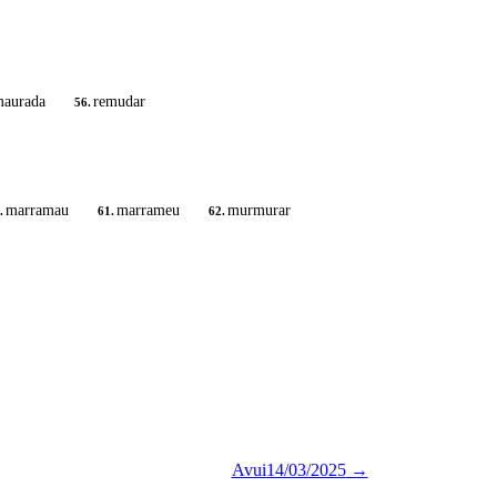
aurada
remudar
56.
marramau
marrameu
murmurar
.
61.
62.
Avui
14/03/2025
→