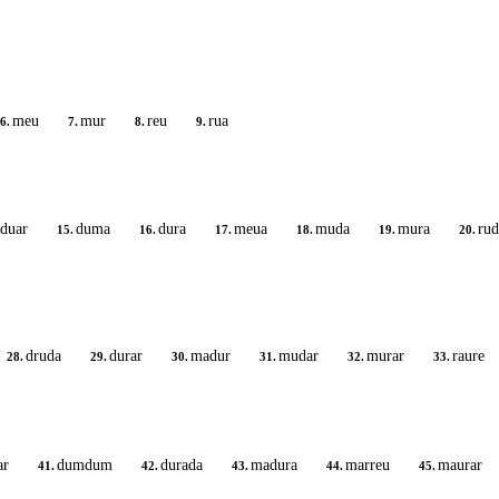
meu
mur
reu
rua
6.
7.
8.
9.
duar
duma
dura
meua
muda
mura
rud
15.
16.
17.
18.
19.
20.
druda
durar
madur
mudar
murar
raure
28.
29.
30.
31.
32.
33.
ar
dumdum
durada
madura
marreu
maurar
41.
42.
43.
44.
45.