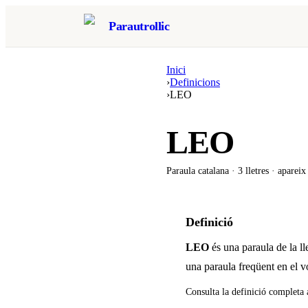
Parautrollic
Inici
›
Definicions
›
LEO
LEO
Paraula catalana ·
3
lletres · aparei
Definició
LEO
és una paraula de la l
una paraula freqüent en el v
Consulta la definició completa 