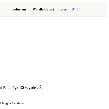
Avui
Solucions
Wordle Català
Bloc
al Paraulògic
36 vegades
.
És
 Llengua Catalana
.