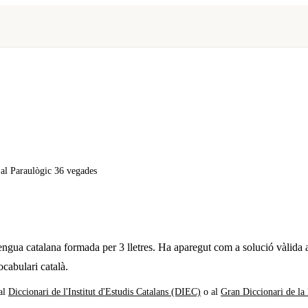
x al Paraulògic
36 vegades
lengua catalana formada per
3
lletres. Ha aparegut com a solució vàlida 
ocabulari català.
al
Diccionari de l'Institut d'Estudis Catalans (DIEC)
o al
Gran Diccionari de la