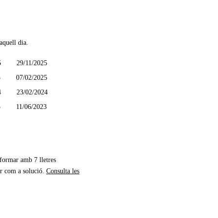
aquell dia.
5
29/11/2025
5
07/02/2025
4
23/02/2024
3
11/06/2023
 formar amb 7 lletres
r com a solució.
Consulta les