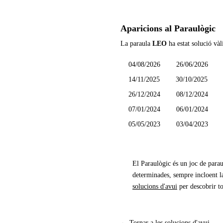
Aparicions al Paraulògic
La paraula
LEO
ha estat solució vàl
04/08/2026
26/06/2026
14/11/2025
30/10/2025
26/12/2024
08/12/2024
07/01/2024
06/01/2024
05/05/2023
03/04/2023
El Paraulògic és un joc de parau
determinades, sempre incloent la
solucions d'avui
per descobrir to
← Tornar a les solucions d'avui