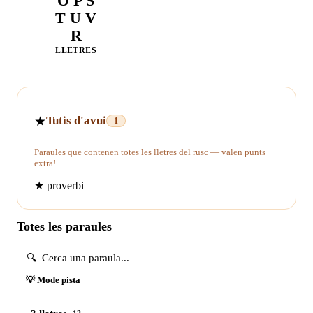
O P S
T U V
R
LLETRES
★
Tutis d'avui
1
Paraules que contenen totes les lletres del rusc — valen punts
extra!
★
proverbi
Totes les paraules
💡 Mode pista