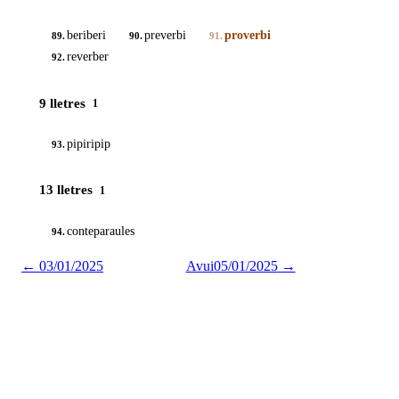
beriberi
preverbi
proverbi
89.
90.
91.
reverber
92.
9 lletres
1
pipiripip
93.
13 lletres
1
conteparaules
94.
←
03/01/2025
Avui
05/01/2025
→