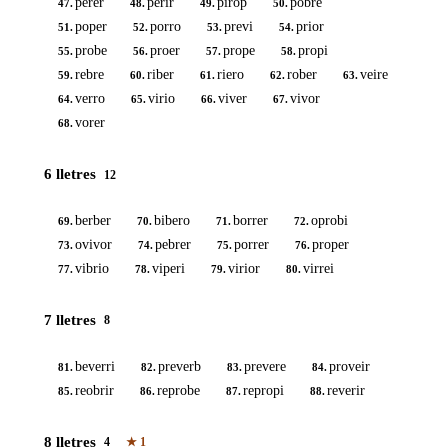
perer
perir
pirop
pobre
47.
48.
49.
50.
poper
porro
previ
prior
51.
52.
53.
54.
probe
proer
prope
propi
55.
56.
57.
58.
rebre
riber
riero
rober
veire
59.
60.
61.
62.
63.
verro
virio
viver
vivor
64.
65.
66.
67.
vorer
68.
6 lletres
12
berber
bibero
borrer
oprobi
69.
70.
71.
72.
ovivor
pebrer
porrer
proper
73.
74.
75.
76.
vibrio
viperi
virior
virrei
77.
78.
79.
80.
7 lletres
8
beverri
preverb
prevere
proveir
81.
82.
83.
84.
reobrir
reprobe
repropi
reverir
85.
86.
87.
88.
8 lletres
4
★
1