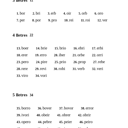
3 lletres
12
bor
bri
erb
oir
orb
oro
1.
2.
3.
4.
5.
6.
per
por
pro
rei
roi
ver
7.
8.
9.
10.
11.
12.
4 lletres
22
boer
brie
brio
ebri
erbi
13.
14.
15.
16.
17.
erer
erro
iber
orbe
orri
18.
19.
20.
21.
22.
pero
pire
prio
prop
rebe
23.
24.
25.
26.
27.
rere
revi
robi
verb
veri
28.
29.
30.
31.
32.
viro
vori
33.
34.
5 lletres
34
borro
bover
bovor
error
35.
36.
37.
38.
ivori
obeir
obrer
obrir
39.
40.
41.
42.
opero
pebre
peier
peiro
43.
44.
45.
46.