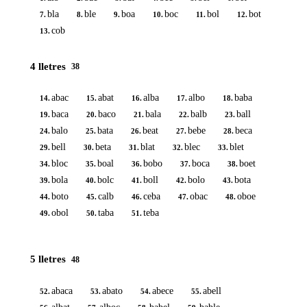
bla
ble
boa
boc
bol
bot
7.
8.
9.
10.
11.
12.
cob
13.
4 lletres
38
abac
abat
alba
albo
baba
14.
15.
16.
17.
18.
baca
baco
bala
balb
ball
19.
20.
21.
22.
23.
balo
bata
beat
bebe
beca
24.
25.
26.
27.
28.
bell
beta
blat
blec
blet
29.
30.
31.
32.
33.
bloc
boal
bobo
boca
boet
34.
35.
36.
37.
38.
bola
bolc
boll
bolo
bota
39.
40.
41.
42.
43.
boto
calb
ceba
obac
oboe
44.
45.
46.
47.
48.
obol
taba
teba
49.
50.
51.
5 lletres
48
abaca
abato
abece
abell
52.
53.
54.
55.