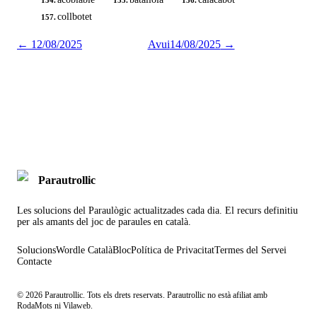
154.
155.
156.
collbotet
157.
←
12/08/2025
Avui
14/08/2025
→
Parautrollic
Les solucions del Paraulògic actualitzades cada dia. El recurs definitiu
per als amants del joc de paraules en català.
Solucions
Wordle Català
Bloc
Política de Privacitat
Termes del Servei
Contacte
©
2026
Parautrollic. Tots els drets reservats. Parautrollic no està afiliat amb
RodaMots ni Vilaweb.