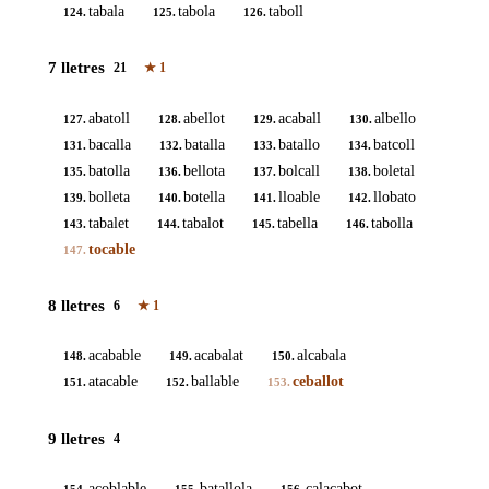
tabala
tabola
taboll
124.
125.
126.
7 lletres
21
★
1
abatoll
abellot
acaball
albello
127.
128.
129.
130.
bacalla
batalla
batallo
batcoll
131.
132.
133.
134.
batolla
bellota
bolcall
boletal
135.
136.
137.
138.
bolleta
botella
lloable
llobato
139.
140.
141.
142.
tabalet
tabalot
tabella
tabolla
143.
144.
145.
146.
tocable
147.
8 lletres
6
★
1
acabable
acabalat
alcabala
148.
149.
150.
atacable
ballable
ceballot
151.
152.
153.
9 lletres
4
acoblable
batallola
calacabot