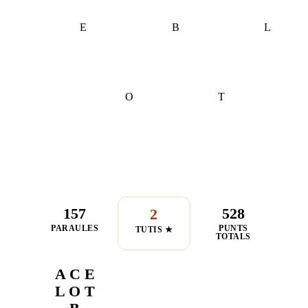
E
B
L
O
T
157
528
2
PARAULES
PUNTS
TUTIS ★
TOTALS
A C E
L O T