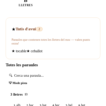
B
LLETRES
★
Tutis d'avui
2
Paraules que contenen totes les lletres del rusc — valen punts
extra!
★
tocable
★
ceballot
Totes les paraules
💡 Mode pista
3 lletres
13
alb
bac
bat
bec
bel
bet
1.
2.
3.
4.
5.
6.