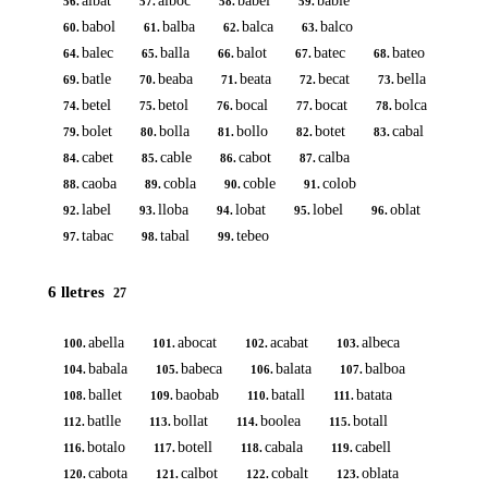
albat
alboc
babel
bable
56.
57.
58.
59.
babol
balba
balca
balco
60.
61.
62.
63.
balec
balla
balot
batec
bateo
64.
65.
66.
67.
68.
batle
beaba
beata
becat
bella
69.
70.
71.
72.
73.
betel
betol
bocal
bocat
bolca
74.
75.
76.
77.
78.
bolet
bolla
bollo
botet
cabal
79.
80.
81.
82.
83.
cabet
cable
cabot
calba
84.
85.
86.
87.
caoba
cobla
coble
colob
88.
89.
90.
91.
label
lloba
lobat
lobel
oblat
92.
93.
94.
95.
96.
tabac
tabal
tebeo
97.
98.
99.
6 lletres
27
abella
abocat
acabat
albeca
100.
101.
102.
103.
babala
babeca
balata
balboa
104.
105.
106.
107.
ballet
baobab
batall
batata
108.
109.
110.
111.
batlle
bollat
boolea
botall
112.
113.
114.
115.
botalo
botell
cabala
cabell
116.
117.
118.
119.
cabota
calbot
cobalt
oblata
120.
121.
122.
123.