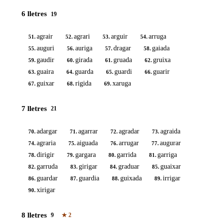
6 lletres
19
agrair
agrari
arguir
arruga
51.
52.
53.
54.
auguri
auriga
dragar
gaiada
55.
56.
57.
58.
gaudir
girada
gruada
gruixa
59.
60.
61.
62.
guaira
guarda
guardi
guarir
63.
64.
65.
66.
guixar
rigida
xaruga
67.
68.
69.
7 lletres
21
adargar
agarrar
agradar
agraida
70.
71.
72.
73.
agraria
aiguada
arrugar
augurar
74.
75.
76.
77.
dirigir
gargara
garrida
garriga
78.
79.
80.
81.
garruda
girigar
graduar
guaixar
82.
83.
84.
85.
guardar
guardia
guixada
irrigar
86.
87.
88.
89.
xirigar
90.
8 lletres
9
★
2