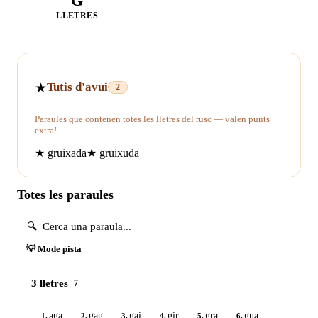
G
LLETRES
★
Tutis d'avui
2
Paraules que contenen totes les lletres del rusc — valen punts
extra!
★
gruixada
★
gruixuda
Totes les paraules
💡 Mode pista
3 lletres
7
aga
gag
gai
gir
gra
gua
1.
2.
3.
4.
5.
6.