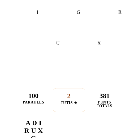
I
G
R
U
X
100
381
2
PARAULES
PUNTS
TUTIS ★
TOTALS
A D I
R U X