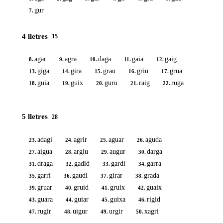
gur
7.
4 lletres
15
agar
agra
daga
gaia
gaig
8.
9.
10.
11.
12.
giga
gira
grau
griu
grua
13.
14.
15.
16.
17.
guia
guix
guru
raig
ruga
18.
19.
20.
21.
22.
5 lletres
28
adagi
agrir
aguar
aguda
23.
24.
25.
26.
aigua
argiu
augur
darga
27.
28.
29.
30.
draga
gadid
gardi
garra
31.
32.
33.
34.
garri
gaudi
girar
grada
35.
36.
37.
38.
gruar
gruid
gruix
guaix
39.
40.
41.
42.
guara
guiar
guixa
rigid
43.
44.
45.
46.
rugir
uigur
urgir
xagri
47.
48.
49.
50.