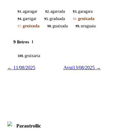
agaragar
agarrada
garagara
91.
92.
93.
garrigar
graduada
gruixada
94.
95.
96.
gruixuda
guaixada
uruguaia
97.
98.
99.
9 lletres
1
gruixaria
100.
←
11/08/2025
Avui
13/08/2025
→
Parautrollic