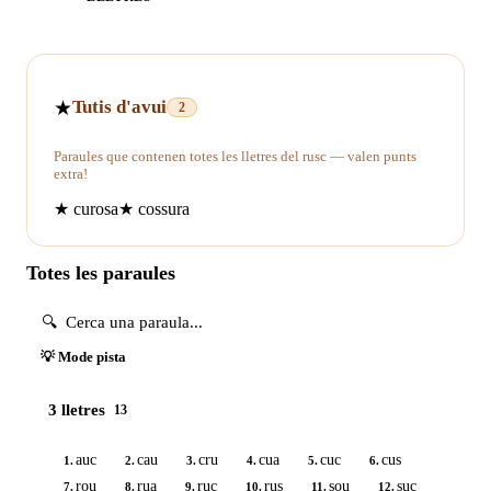
★
Tutis d'avui
2
Paraules que contenen totes les lletres del rusc — valen punts
extra!
★
curosa
★
cossura
Totes les paraules
💡 Mode pista
3 lletres
13
auc
cau
cru
cua
cuc
cus
1.
2.
3.
4.
5.
6.
rou
rua
ruc
rus
sou
suc
7.
8.
9.
10.
11.
12.