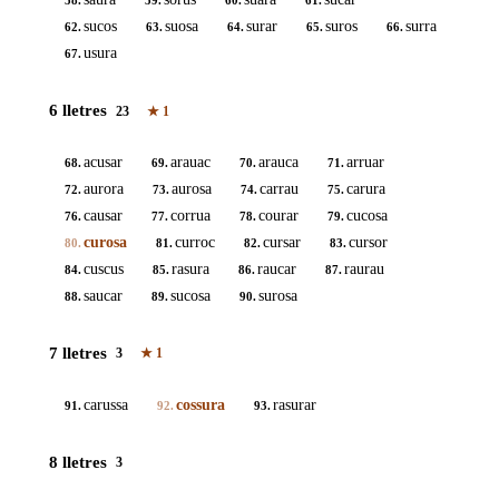
58.
59.
60.
61.
sucos
suosa
surar
suros
surra
62.
63.
64.
65.
66.
usura
67.
6 lletres
23
★
1
acusar
arauac
arauca
arruar
68.
69.
70.
71.
aurora
aurosa
carrau
carura
72.
73.
74.
75.
causar
corrua
courar
cucosa
76.
77.
78.
79.
curosa
curroc
cursar
cursor
80.
81.
82.
83.
cuscus
rasura
raucar
raurau
84.
85.
86.
87.
saucar
sucosa
surosa
88.
89.
90.
7 lletres
3
★
1
carussa
cossura
rasurar
91.
92.
93.
8 lletres
3