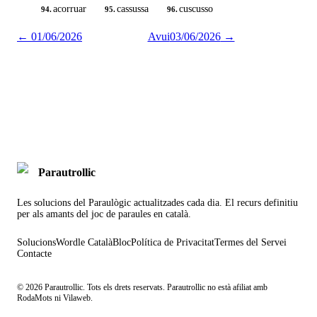
acorruar
cassussa
cuscusso
94.
95.
96.
←
01/06/2026
Avui
03/06/2026
→
Parautrollic
Les solucions del Paraulògic actualitzades cada dia. El recurs definitiu
per als amants del joc de paraules en català.
Solucions
Wordle Català
Bloc
Política de Privacitat
Termes del Servei
Contacte
©
2026
Parautrollic. Tots els drets reservats. Parautrollic no està afiliat amb
RodaMots ni Vilaweb.