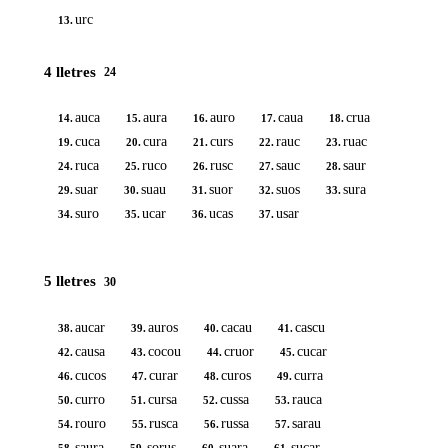
urc
13.
4 lletres
24
auca
aura
auro
caua
crua
14.
15.
16.
17.
18.
cuca
cura
curs
rauc
ruac
19.
20.
21.
22.
23.
ruca
ruco
rusc
sauc
saur
24.
25.
26.
27.
28.
suar
suau
suor
suos
sura
29.
30.
31.
32.
33.
suro
ucar
ucas
usar
34.
35.
36.
37.
5 lletres
30
aucar
auros
cacau
cascu
38.
39.
40.
41.
causa
cocou
cruor
cucar
42.
43.
44.
45.
cucos
curar
curos
curra
46.
47.
48.
49.
curro
cursa
cussa
rauca
50.
51.
52.
53.
rouro
rusca
russa
sarau
54.
55.
56.
57.
saura
sorus
suara
sucar