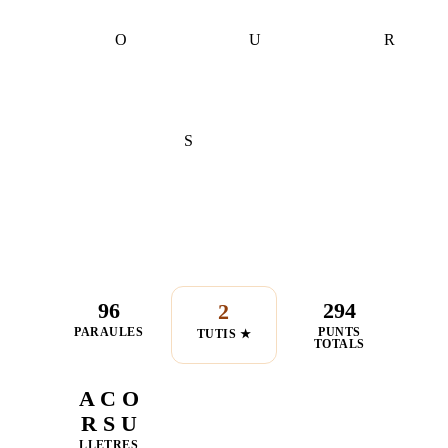
O
U
R
S
96
294
2
PARAULES
PUNTS
TUTIS ★
TOTALS
A C O
R S U
LLETRES