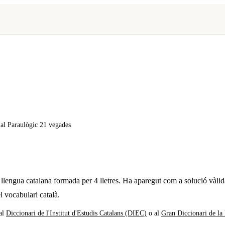
x al Paraulògic
21 vegades
 llengua catalana formada per
4
lletres. Ha aparegut com a solució vàlid
l vocabulari català.
al
Diccionari de l'Institut d'Estudis Catalans (DIEC)
o al
Gran Diccionari de la