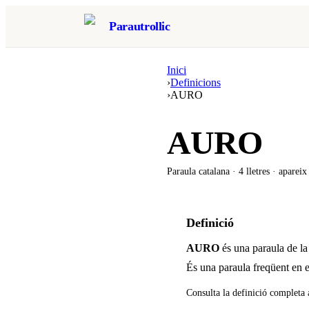
Parautrollic
Inici
›
Definicions
›
AURO
AURO
Paraula catalana ·
4
lletres · aparei
Definició
AURO
és una paraula de la
És una paraula freqüent en e
Consulta la definició completa 