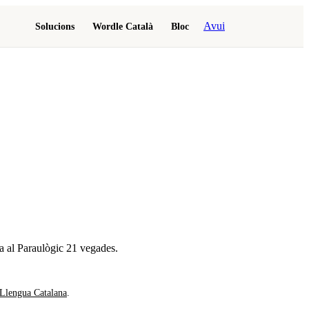
Avui
Solucions
Wordle Català
Bloc
a al Paraulògic
21 vegades
.
 Llengua Catalana
.