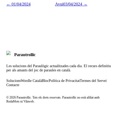
←
01/04/2024
Avui
03/04/2024
→
Parautrollic
Les solucions del Paraulògic actualitzades cada dia. El recurs definitiu
per als amants del joc de paraules en català.
Solucions
Wordle Català
Bloc
Política de Privacitat
Termes del Servei
Contacte
©
2026
Parautrollic. Tots els drets reservats. Parautrollic no està afiliat amb
RodaMots ni Vilaweb.