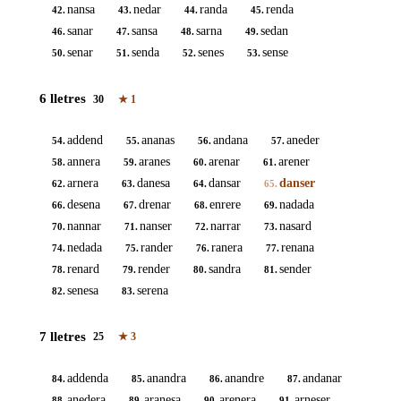
nansa
nedar
randa
renda
42.
43.
44.
45.
sanar
sansa
sarna
sedan
46.
47.
48.
49.
senar
senda
senes
sense
50.
51.
52.
53.
6 lletres
30
★
1
addend
ananas
andana
aneder
54.
55.
56.
57.
annera
aranes
arenar
arener
58.
59.
60.
61.
arnera
danesa
dansar
danser
62.
63.
64.
65.
desena
drenar
enrere
nadada
66.
67.
68.
69.
nannar
nanser
narrar
nasard
70.
71.
72.
73.
nedada
rander
ranera
renana
74.
75.
76.
77.
renard
render
sandra
sender
78.
79.
80.
81.
senesa
serena
82.
83.
7 lletres
25
★
3
addenda
anandra
anandre
andanar
84.
85.
86.
87.
anedera
aranesa
arenera
arneser
88.
89.
90.
91.