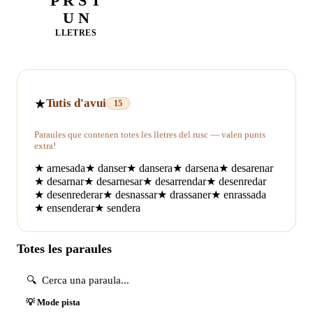
P R S T
U N
LLETRES
★
Tutis d'avui
15
Paraules que contenen totes les lletres del rusc — valen punts
extra!
★
arnesada
★
danser
★
dansera
★
darsena
★
desarenar
★
desarnar
★
desarnesar
★
desarrendar
★
desenredar
★
desenrederar
★
desnassar
★
drassaner
★
enrassada
★
ensenderar
★
sendera
Totes les paraules
💡 Mode pista