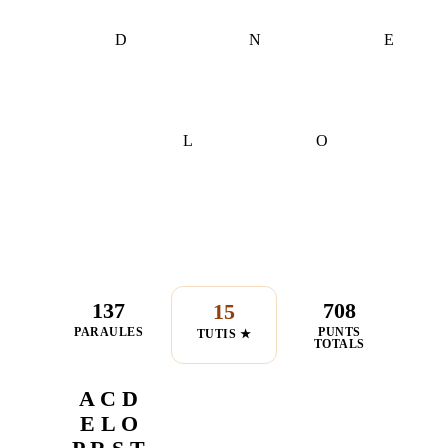
D
N
E
L
O
137
708
15
PARAULES
PUNTS
TUTIS ★
TOTALS
A C D
E L O