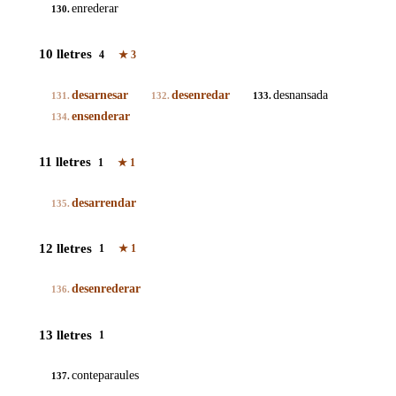
enrederar
130.
10 lletres
4
★
3
desarnesar
desenredar
desnansada
131.
132.
133.
ensenderar
134.
11 lletres
1
★
1
desarrendar
135.
12 lletres
1
★
1
desenrederar
136.
13 lletres
1
conteparaules
137.