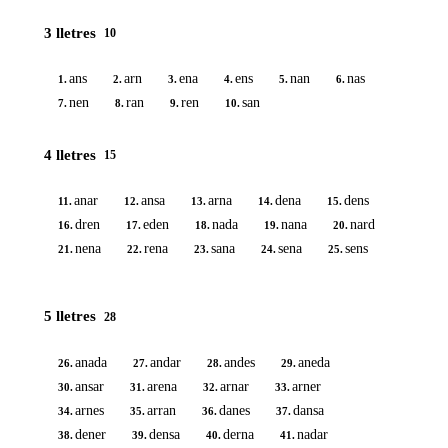
3 lletres
10
ans
arn
ena
ens
nan
nas
1.
2.
3.
4.
5.
6.
nen
ran
ren
san
7.
8.
9.
10.
4 lletres
15
anar
ansa
arna
dena
dens
11.
12.
13.
14.
15.
dren
eden
nada
nana
nard
16.
17.
18.
19.
20.
nena
rena
sana
sena
sens
21.
22.
23.
24.
25.
5 lletres
28
anada
andar
andes
aneda
26.
27.
28.
29.
ansar
arena
arnar
arner
30.
31.
32.
33.
arnes
arran
danes
dansa
34.
35.
36.
37.
dener
densa
derna
nadar
38.
39.
40.
41.