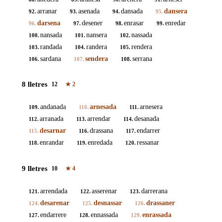
arranar
asenada
dansada
dansera
92.
93.
94.
95.
darsena
desener
enrasar
enredar
96.
97.
98.
99.
nansada
nansera
nassada
100.
101.
102.
randada
randera
rendera
103.
104.
105.
sardana
sendera
serrana
106.
107.
108.
8 lletres
12
★
2
andanada
arnesada
arnesera
109.
110.
111.
arranada
arrendar
desanada
112.
113.
114.
desarnar
drassana
endarrer
115.
116.
117.
enrandar
enredada
ressanar
118.
119.
120.
9 lletres
10
★
4
arrendada
asserenar
darrerana
121.
122.
123.
desarenar
desnassar
drassaner
124.
125.
126.
endarrere
ennassada
enrassada
127.
128.
129.