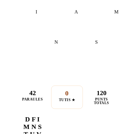
I
A
M
N
S
42
120
0
PARAULES
PUNTS
TUTIS ★
TOTALS
D F I
M N S