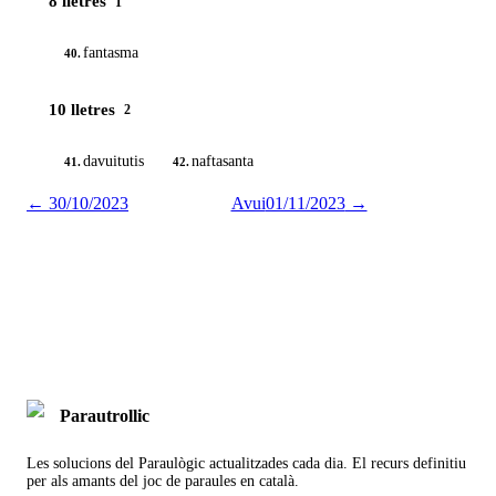
8 lletres
1
fantasma
40.
10 lletres
2
davuitutis
naftasanta
41.
42.
←
30/10/2023
Avui
01/11/2023
→
Parautrollic
Les solucions del Paraulògic actualitzades cada dia. El recurs definitiu
per als amants del joc de paraules en català.