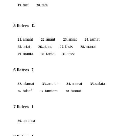
tast
tata
19.
20.
5 lletres
11
amant
anant
ansat
asmat
21.
22.
23.
24.
astat
atans
fasts
manat
25.
26.
27.
28.
manta
tanta
tassa
29.
30.
31.
6 lletres
7
afamat
amatat
nansat
safata
32.
33.
34.
35.
taftaf
tamtam
tannat
36.
37.
38.
7 lletres
1
anatasa
39.