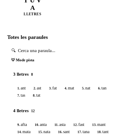
T U V
A
LLETRES
Totes les paraules
💡 Mode pista
3 lletres
8
ant
ast
fat
mat
nat
tan
1.
2.
3.
4.
5.
6.
tas
tat
7.
8.
4 lletres
12
afta
anta
asta
fast
mant
9.
10.
11.
12.
13.
mata
nata
sant
tana
tant
14.
15.
16.
17.
18.