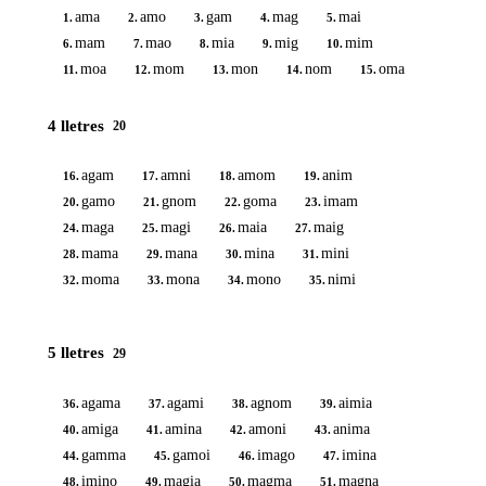
ama
amo
gam
mag
mai
1.
2.
3.
4.
5.
mam
mao
mia
mig
mim
6.
7.
8.
9.
10.
moa
mom
mon
nom
oma
11.
12.
13.
14.
15.
4 lletres
20
agam
amni
amom
anim
16.
17.
18.
19.
gamo
gnom
goma
imam
20.
21.
22.
23.
maga
magi
maia
maig
24.
25.
26.
27.
mama
mana
mina
mini
28.
29.
30.
31.
moma
mona
mono
nimi
32.
33.
34.
35.
5 lletres
29
agama
agami
agnom
aimia
36.
37.
38.
39.
amiga
amina
amoni
anima
40.
41.
42.
43.
gamma
gamoi
imago
imina
44.
45.
46.
47.
imino
magia
magma
magna
48.
49.
50.
51.