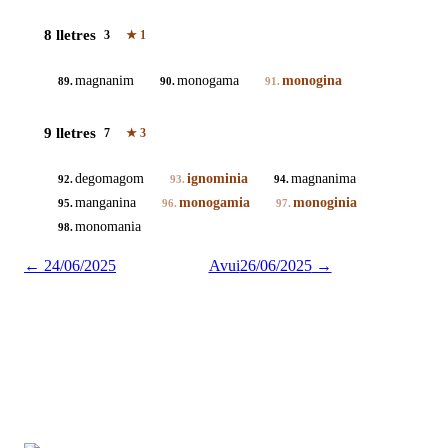
8 lletres
3
★
1
magnanim
monogama
monogina
89.
90.
91.
9 lletres
7
★
3
degomagom
ignominia
magnanima
92.
93.
94.
manganina
monogamia
monoginia
95.
96.
97.
monomania
98.
←
24/06/2025
Avui
26/06/2025
→