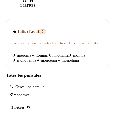
O M
LLETRES
★
Tutis d'avui
7
Paraules que contenen totes les lletres del rusc — valen punts
extra!
★
angioma
★
gomina
★
ignominia
★
mongia
★
monogamia
★
monogina
★
monoginia
Totes les paraules
💡 Mode pista
3 lletres
15