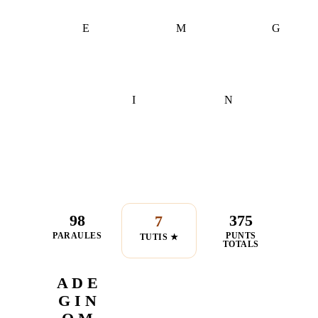
E
M
G
I
N
98
375
7
PARAULES
PUNTS
TUTIS ★
TOTALS
A D E
G I N