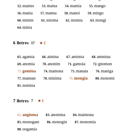
maimo
maina
mamia
mango
52.
53.
54.
55.
mania
manna
manoi
mingo
56.
57.
58.
59.
minim
mioma
momia
mongi
60.
61.
62.
63.
nimia
64.
6 lletres
17
★
2
agamia
aimina
amimia
ammina
65.
66.
67.
68.
anomia
anonim
gamoia
gnomon
69.
70.
71.
72.
gomina
mamona
manaia
maniga
73.
74.
75.
76.
mannan
minima
mongia
monomi
77.
78.
79.
80.
nomina
81.
7 lletres
7
★
1
angioma
anonima
maimona
82.
83.
84.
monogam
monogin
monomia
85.
86.
87.
oogamia
88.