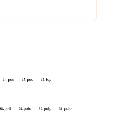
pou
puo
top
14.
15.
16.
poll
polo
polp
poto
28.
29.
30.
31.