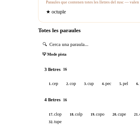
Paraules que contenen totes les lletres del rusc — valen
★
octuple
Totes les paraules
💡 Mode pista
3 lletres
16
cep
cop
cup
pec
pel
1.
2.
3.
4.
5.
6.
4 lletres
16
clop
colp
copo
cupe
17.
18.
19.
20.
21.
tupe
32.