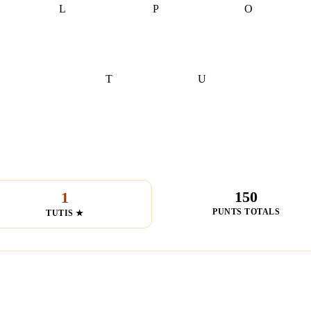
L
P
O
T
U
150
1
PUNTS TOTALS
TUTIS ★