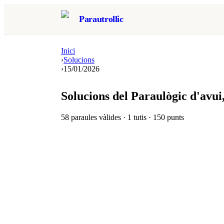
Parautrollic
Inici
›
Solucions
›
15/01/2026
Solucions del Paraulògic d'avui
58
paraules vàlides ·
1
tutis ·
150
punts