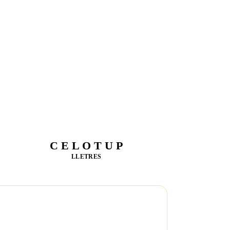
C E L O T U P
LLETRES