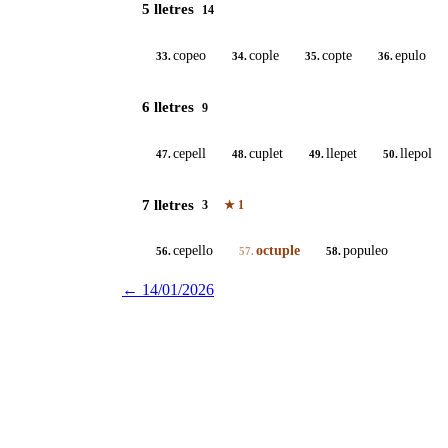
5 lletres
14
copeo
cople
copte
epulo
33.
34.
35.
36.
6 lletres
9
cepell
cuplet
llepet
llepol
47.
48.
49.
50.
7 lletres
3
★
1
cepello
octuple
populeo
56.
57.
58.
←
14/01/2026