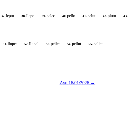
lepto
llepo
pelec
pello
pelut
pluto
37.
38.
39.
40.
41.
42.
43.
llopet
llupol
pellet
pellut
pollet
51.
52.
53.
54.
55.
Avui
16/01/2026
→