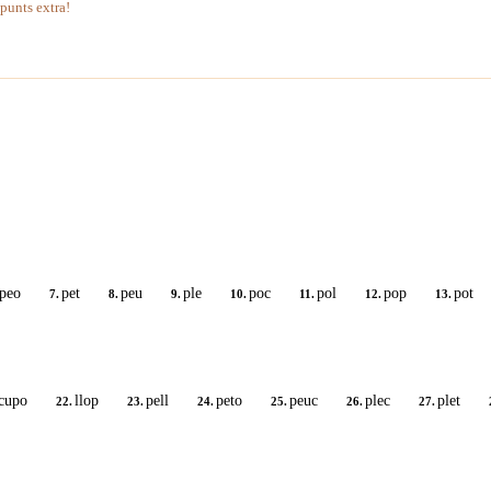
 punts extra!
peo
pet
peu
ple
poc
pol
pop
pot
7.
8.
9.
10.
11.
12.
13.
cupo
llop
pell
peto
peuc
plec
plet
22.
23.
24.
25.
26.
27.