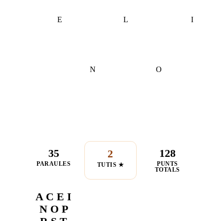
E
L
I
N
O
35
128
2
PARAULES
PUNTS
TUTIS ★
TOTALS
A C E I
N O P