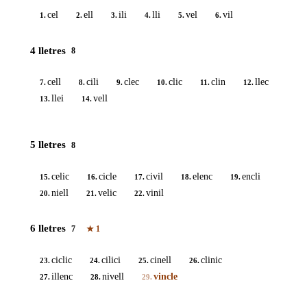
cel
ell
ili
lli
vel
vil
1.
2.
3.
4.
5.
6.
4 lletres
8
cell
cili
clec
clic
clin
llec
7.
8.
9.
10.
11.
12.
llei
vell
13.
14.
5 lletres
8
celic
cicle
civil
elenc
encli
15.
16.
17.
18.
19.
niell
velic
vinil
20.
21.
22.
6 lletres
7
★
1
ciclic
cilici
cinell
clinic
23.
24.
25.
26.
illenc
nivell
vincle
27.
28.
29.