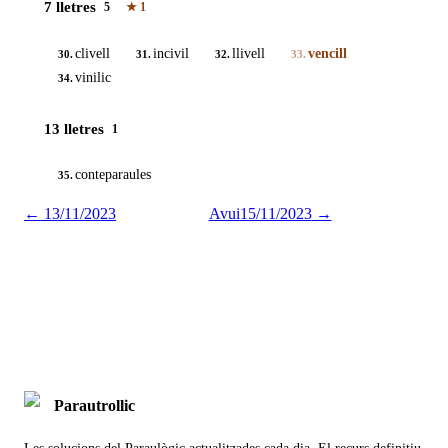
7 lletres
5
★
1
clivell
incivil
llivell
vencill
30.
31.
32.
33.
vinilic
34.
13 lletres
1
conteparaules
35.
←
13/11/2023
Avui
15/11/2023
→
Parautrollic