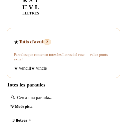
R S T
U V L
LLETRES
★
Tutis d'avui
2
Paraules que contenen totes les lletres del rusc — valen punts
extra!
★
vencill
★
vincle
Totes les paraules
💡 Mode pista
3 lletres
6