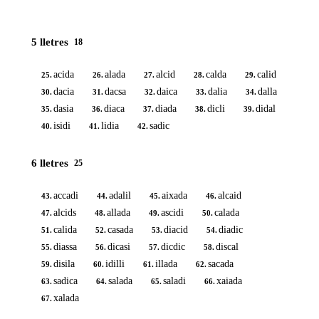
5 lletres
18
acida
alada
alcid
calda
calid
25.
26.
27.
28.
29.
dacia
dacsa
daica
dalia
dalla
30.
31.
32.
33.
34.
dasia
diaca
diada
dicli
didal
35.
36.
37.
38.
39.
isidi
lidia
sadic
40.
41.
42.
6 lletres
25
accadi
adalil
aixada
alcaid
43.
44.
45.
46.
alcids
allada
ascidi
calada
47.
48.
49.
50.
calida
casada
diacid
diadic
51.
52.
53.
54.
diassa
dicasi
dicdic
discal
55.
56.
57.
58.
disila
idilli
illada
sacada
59.
60.
61.
62.
sadica
salada
saladi
xaiada
63.
64.
65.
66.
xalada
67.