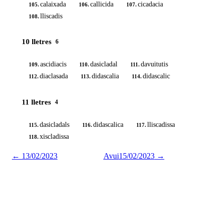
calaixada
callicida
cicadacia
105.
106.
107.
lliscadis
108.
10 lletres
6
ascidiacis
dasicladal
davuitutis
109.
110.
111.
diaclasada
didascalia
didascalic
112.
113.
114.
11 lletres
4
dasicladals
didascalica
lliscadissa
115.
116.
117.
xiscladissa
118.
←
13/02/2023
Avui
15/02/2023
→