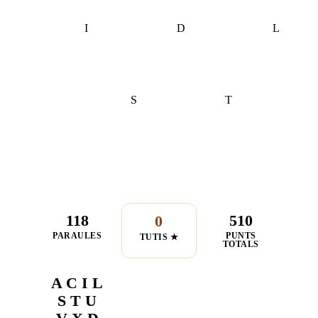
I
D
L
S
T
118
510
0
PARAULES
PUNTS
TUTIS ★
TOTALS
A C I L
S T U