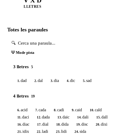
V X D
LLETRES
Totes les paraules
💡 Mode pista
3 lletres
5
dad
dal
dia
dic
sad
1.
2.
3.
4.
5.
4 lletres
19
acid
cada
cadi
caid
cald
6.
7.
8.
9.
10.
daci
dada
daic
dali
dall
11.
12.
13.
14.
15.
diac
dial
dida
disc
dixi
16.
17.
18.
19.
20.
idix
ladi
lidi
sida
21.
22.
23.
24.