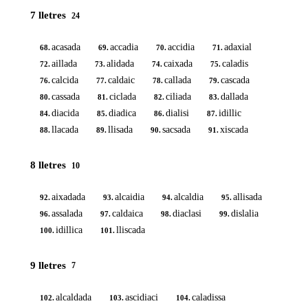
7 lletres
24
acasada
accadia
accidia
adaxial
68.
69.
70.
71.
aillada
alidada
caixada
caladis
72.
73.
74.
75.
calcida
caldaic
callada
cascada
76.
77.
78.
79.
cassada
ciclada
ciliada
dallada
80.
81.
82.
83.
diacida
diadica
dialisi
idillic
84.
85.
86.
87.
llacada
llisada
sacsada
xiscada
88.
89.
90.
91.
8 lletres
10
aixadada
alcaidia
alcaldia
allisada
92.
93.
94.
95.
assalada
caldaica
diaclasi
dislalia
96.
97.
98.
99.
idillica
lliscada
100.
101.
9 lletres
7
alcaldada
ascidiaci
caladissa
102.
103.
104.