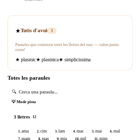
★
Tutis d'avui
3
Paraules que contenen totes les lletres del rusc — valen punts
extra!
★
plasmic
★
plasmica
★
simplicissima
Totes les paraules
💡 Mode pista
3 lletres
12
ama
cim
lam
mac
mai
mal
1.
2.
3.
4.
5.
6.
mam
mas
mia
mil
mim
7.
8.
9.
10.
11.