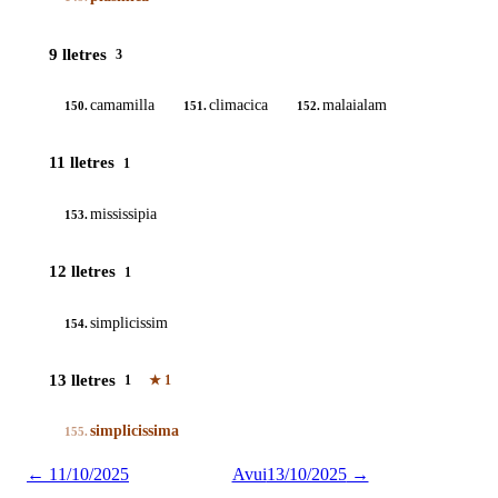
9 lletres
3
camamilla
climacica
malaialam
150.
151.
152.
11 lletres
1
mississipia
153.
12 lletres
1
simplicissim
154.
13 lletres
1
★
1
simplicissima
155.
←
11/10/2025
Avui
13/10/2025
→