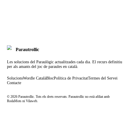
Parautrollic
Les solucions del Paraulògic actualitzades cada dia. El recurs definitiu
per als amants del joc de paraules en català.
Solucions
Wordle Català
Bloc
Política de Privacitat
Termes del Servei
Contacte
©
2026
Parautrollic. Tots els drets reservats. Parautrollic no està afiliat amb
RodaMots ni Vilaweb.