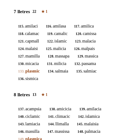
7 lletres
22
★
1
amilaci
amilasa
amilica
115.
116.
117.
calamac
camalic
camissa
118.
119.
120.
capmall
islamic
malacia
121.
122.
123.
malaisi
malicia
malpais
124.
125.
126.
mamilla
massapa
massica
127.
128.
129.
micacia
milicia
passama
130.
131.
132.
plasmic
salmaia
salmiac
133.
134.
135.
sismica
136.
8 lletres
13
★
1
acampsia
amicicia
amilacia
137.
138.
139.
ciclamic
climacic
islamica
140.
141.
142.
lamiacia
llimalla
malaisia
143.
144.
145.
massilla
massissa
palmacia
146.
147.
148.
plasmica
149.