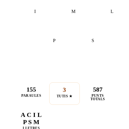
I
M
L
P
S
155
587
3
PARAULES
PUNTS
TUTIS ★
TOTALS
A C I L
P S M
LLETRES