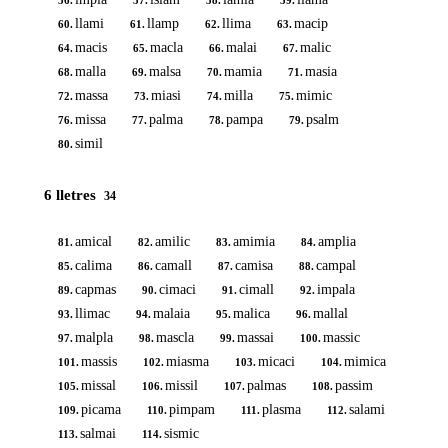
56.
57.
58.
59.
llami
llamp
llima
macip
60.
61.
62.
63.
macis
macla
malai
malic
64.
65.
66.
67.
malla
malsa
mamia
masia
68.
69.
70.
71.
massa
miasi
milla
mimic
72.
73.
74.
75.
missa
palma
pampa
psalm
76.
77.
78.
79.
simil
80.
6 lletres
34
amical
amilic
amimia
amplia
81.
82.
83.
84.
calima
camall
camisa
campal
85.
86.
87.
88.
capmas
cimaci
cimall
impala
89.
90.
91.
92.
llimac
malaia
malica
mallal
93.
94.
95.
96.
malpla
mascla
massai
massic
97.
98.
99.
100.
massis
miasma
micaci
mimica
101.
102.
103.
104.
missal
missil
palmas
passim
105.
106.
107.
108.
picama
pimpam
plasma
salami
109.
110.
111.
112.
salmai
sismic
113.
114.