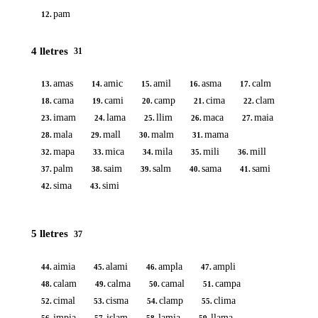
pam
12.
4 lletres
31
amas
amic
amil
asma
calm
13.
14.
15.
16.
17.
cama
cami
camp
cima
clam
18.
19.
20.
21.
22.
imam
lama
llim
maca
maia
23.
24.
25.
26.
27.
mala
mall
malm
mama
28.
29.
30.
31.
mapa
mica
mila
mili
mill
32.
33.
34.
35.
36.
palm
saim
salm
sama
sami
37.
38.
39.
40.
41.
sima
simi
42.
43.
5 lletres
37
aimia
alami
ampla
ampli
44.
45.
46.
47.
calam
calma
camal
campa
48.
49.
50.
51.
cimal
cisma
clamp
clima
52.
53.
54.
55.
impia
islam
lamia
llama