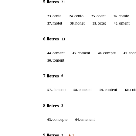
5 lletres
21
cente
cento
coent
comte
23.
24.
25.
26.
motet
nonet
octet
oment
37.
38.
39.
40.
6 lletres
13
cement
coment
compte
eco
44.
45.
46.
47.
toment
56.
7 lletres
6
alencop
concent
content
cot
57.
58.
59.
60.
8 lletres
2
concepte
entenent
63.
64.
9 lletres
2
★
1