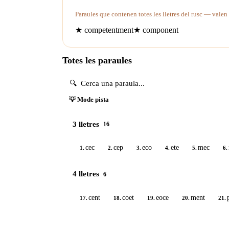
Paraules que contenen totes les lletres del rusc — valen
★
competentment
★
component
Totes les paraules
💡 Mode pista
3 lletres
16
cec
cep
eco
ete
mec
1.
2.
3.
4.
5.
6.
4 lletres
6
cent
coet
eoce
ment
17.
18.
19.
20.
21.