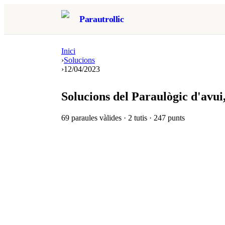
Parautrollic
Inici
›
Solucions
›
12/04/2023
Solucions del Paraulògic d'avui
69
paraules vàlides ·
2
tutis ·
247
punts