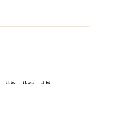
tec
tem
tet
14.
15.
16.