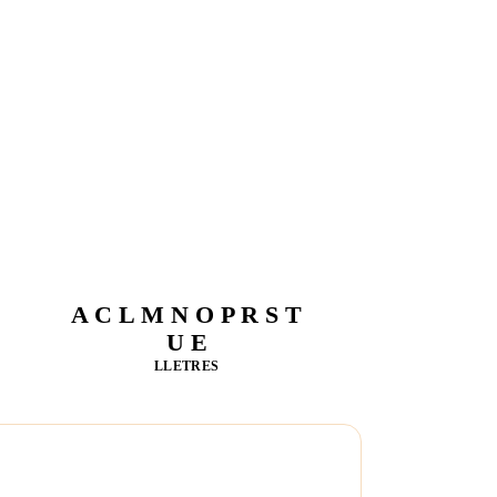
A C L M N O P R S T
U E
LLETRES