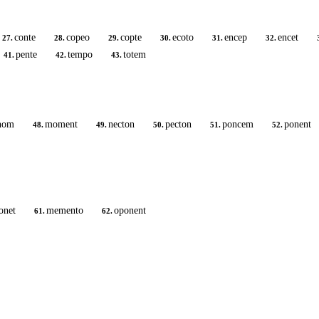
conte
copeo
copte
ecoto
encep
encet
27.
28.
29.
30.
31.
32.
pente
tempo
totem
41.
42.
43.
nom
moment
necton
pecton
poncem
ponent
48.
49.
50.
51.
52.
onet
memento
oponent
61.
62.