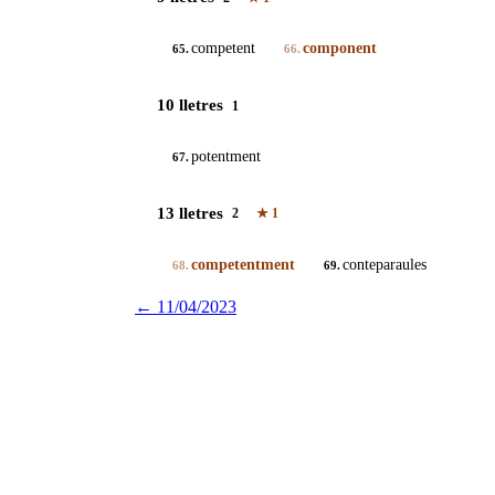
competent
component
65.
66.
10 lletres
1
potentment
67.
13 lletres
2
★
1
competentment
conteparaules
68.
69.
←
11/04/2023