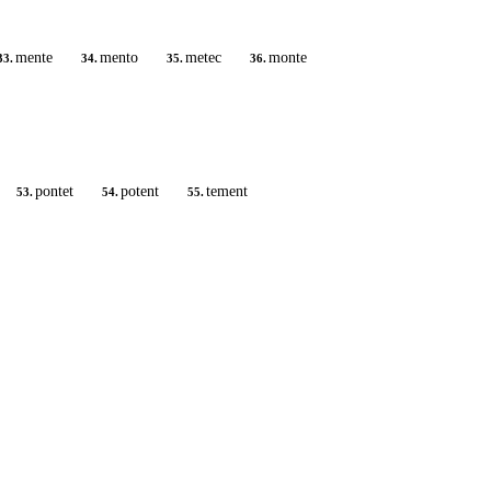
mente
mento
metec
monte
33.
34.
35.
36.
pontet
potent
tement
53.
54.
55.