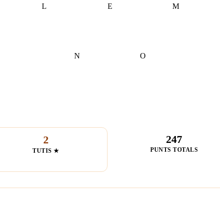
L
E
M
N
O
247
2
PUNTS TOTALS
TUTIS ★