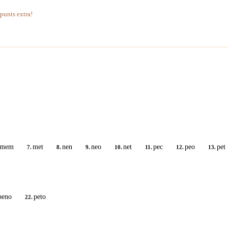
 punts extra!
mem
met
nen
neo
net
pec
peo
pet
7.
8.
9.
10.
11.
12.
13.
peno
peto
22.