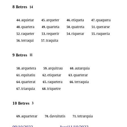
8 lletres
14
aquietar
arqueter
etiqueta
quaquera
44.
45.
46.
47.
quartera
quarteta
quatreta
querarse
48.
49.
50.
51.
raqueter
requerir
riquerar
ruqueria
52.
53.
54.
55.
terraqui
traquita
56.
57.
9 lletres
11
arquetera
arquitrau
autarquia
58.
59.
60.
equitatiu
etiquetar
quarterar
61.
62.
63.
quarterat
raquetera
terraquia
64.
65.
66.
triarquia
triquetre
67.
68.
10 lletres
3
aquarterar
davuitutis
tetrarquia
69.
70.
71.