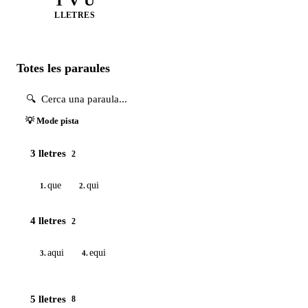
T V U
LLETRES
Totes les paraules
💡 Mode pista
3 lletres
2
que
qui
1.
2.
4 lletres
2
aqui
equi
3.
4.
5 lletres
8