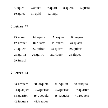
aquea
aqueu
quart
quera
queta
5.
6.
7.
8.
9.
quiet
quiti
taqui
10.
11.
12.
6 lletres
17
aquari
aquita
arquea
arquer
13.
14.
15.
16.
arquet
quarta
quarti
quatre
17.
18.
19.
20.
quieta
quirat
quirra
quitar
21.
22.
23.
24.
quitia
quitra
riquer
tiquet
25.
26.
27.
28.
turqui
29.
7 lletres
14
arquera
arqueta
equitat
iraquia
30.
31.
32.
33.
quaquer
quartar
quartat
quarter
34.
35.
36.
37.
quartet
quequia
raqueta
requete
38.
39.
40.
41.
taquera
traquea
42.
43.