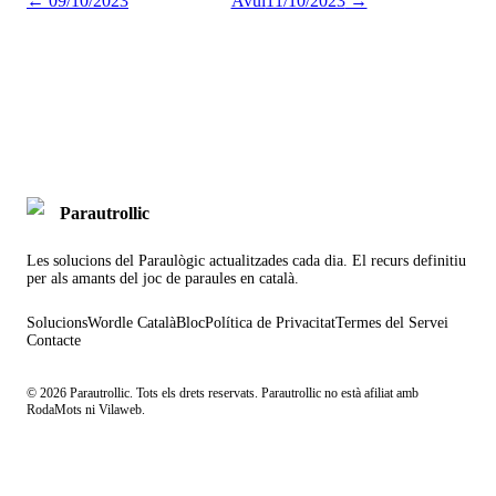
←
09/10/2023
Avui
11/10/2023
→
Parautrollic
Les solucions del Paraulògic actualitzades cada dia. El recurs definitiu
per als amants del joc de paraules en català.
Solucions
Wordle Català
Bloc
Política de Privacitat
Termes del Servei
Contacte
©
2026
Parautrollic. Tots els drets reservats. Parautrollic no està afiliat amb
RodaMots ni Vilaweb.