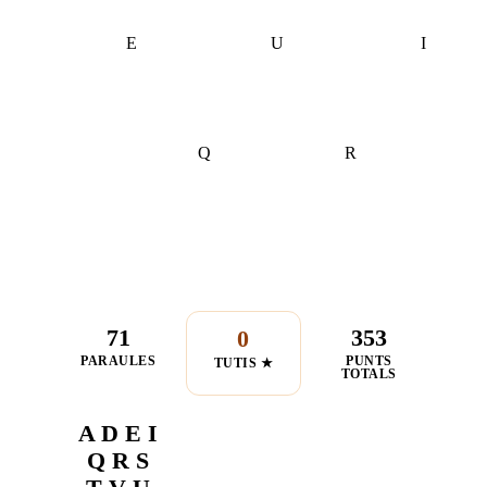
E
U
I
Q
R
71
353
0
PARAULES
PUNTS
TUTIS ★
TOTALS
A D E I
Q R S