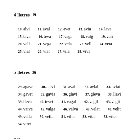
4 lletres
19
alvi
aval
avet
avia
lava
10.
11.
12.
13.
14.
tava
teva
vaga
valg
vali
15.
16.
17.
18.
19.
vall
vega
vela
vell
veta
20.
21.
22.
23.
24.
vial
viat
vila
viva
25.
26.
27.
28.
5 lletres
26
agave
alevi
avall
avial
aviat
29.
30.
31.
32.
33.
gavet
gavia
glavi
gleva
llavi
34.
35.
36.
37.
38.
lleva
tevet
vagal
vagil
vagit
39.
40.
41.
42.
43.
vaive
valga
valva
velat
velit
44.
45.
46.
47.
48.
vella
vetla
villa
vital
vitel
49.
50.
51.
52.
53.
vitet
54.