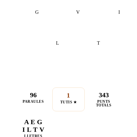
G
V
I
L
T
96
343
1
PARAULES
PUNTS
TUTIS ★
TOTALS
A E G
I L T V
LLETRES