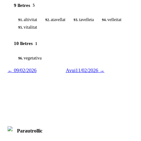
9 lletres
5
altivitat
atavellat
tavelleta
velleitat
91.
92.
93.
94.
vitalitat
95.
10 lletres
1
vegetativa
96.
←
09/02/2026
Avui
11/02/2026
→
Parautrollic