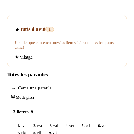
★
Tutis d'avui
1
Paraules que contenen totes les lletres del rusc — valen punts
extra!
★
vilatge
Totes les paraules
💡 Mode pista
3 lletres
9
avi
iva
val
vei
vel
vet
1.
2.
3.
4.
5.
6.
via
vil
vit
7.
8.
9.