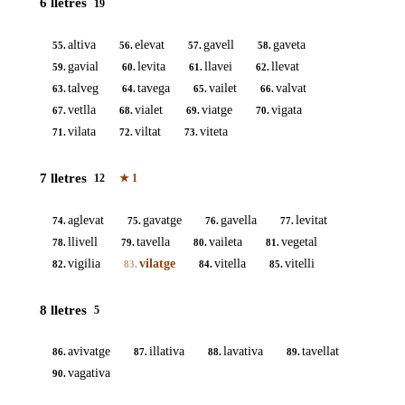
6 lletres
19
altiva
elevat
gavell
gaveta
55.
56.
57.
58.
gavial
levita
llavei
llevat
59.
60.
61.
62.
talveg
tavega
vailet
valvat
63.
64.
65.
66.
vetlla
vialet
viatge
vigata
67.
68.
69.
70.
vilata
viltat
viteta
71.
72.
73.
7 lletres
12
★
1
aglevat
gavatge
gavella
levitat
74.
75.
76.
77.
llivell
tavella
vaileta
vegetal
78.
79.
80.
81.
vigilia
vilatge
vitella
vitelli
82.
83.
84.
85.
8 lletres
5
avivatge
illativa
lavativa
tavellat
86.
87.
88.
89.
vagativa
90.