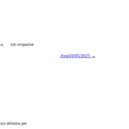
va
viviparitat
133.
Avui
10/05/2025
→
urs definitiu per