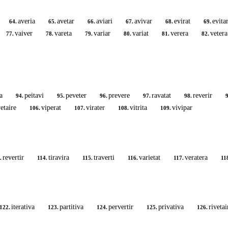
averia
avetar
aviari
avivar
evirat
evita
64.
65.
66.
67.
68.
69.
vaiver
vareta
variar
variat
verera
vetera
77.
78.
79.
80.
81.
82.
a
peitavi
peveter
prevere
ravatat
reverir
94.
95.
96.
97.
98.
9
etaire
viperat
virater
vitrita
vivipar
106.
107.
108.
109.
revertir
tiravira
traverti
varietat
veratera
.
114.
115.
116.
117.
11
iterativa
partitiva
pervertir
privativa
rivetai
122.
123.
124.
125.
126.