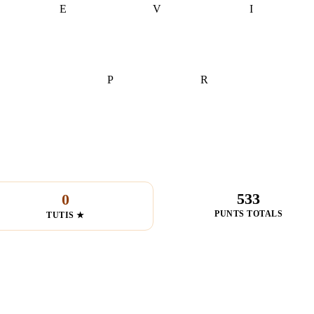
E
V
I
P
R
533
0
PUNTS TOTALS
TUTIS ★