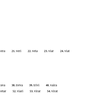
vera
veri
veta
viar
viat
21.
22.
23.
24.
rava
treva
trivi
vaira
38.
39.
40.
vetar
viari
virar
virat
52.
53.
54.