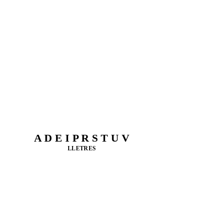
A D E I P R S T U V
LLETRES