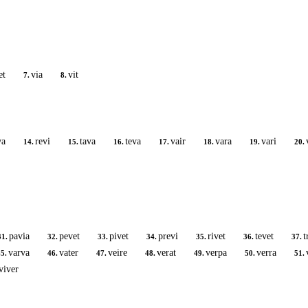
et
via
vit
7.
8.
va
revi
tava
teva
vair
vara
vari
14.
15.
16.
17.
18.
19.
20.
pavia
pevet
pivet
previ
rivet
tevet
t
31.
32.
33.
34.
35.
36.
37.
varva
vater
veire
verat
verpa
verra
5.
46.
47.
48.
49.
50.
51.
viver