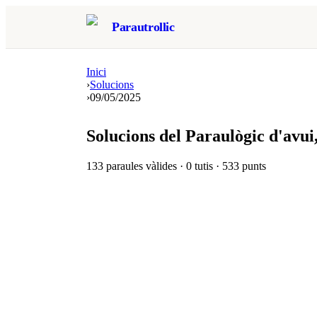
Parautrollic
Inici
›
Solucions
›
09/05/2025
Solucions del Paraulògic d'avui
133
paraules vàlides ·
0
tutis ·
533
punts