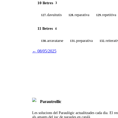
10 lletres
3
davuitutis
reparativa
repetitiva
127.
128.
129.
11 lletres
4
arravatarse
preparativa
reiterati
130.
131.
132.
←
08/05/2025
Parautrollic
Les solucions del Paraulògic actualitzades cada dia. El rec
als amants del joc de paraules en català.