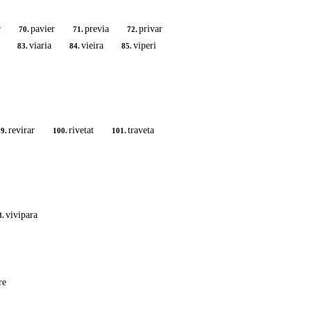
r
pavier
previa
privar
70.
71.
72.
viaria
vieira
viperi
83.
84.
85.
revirar
rivetat
traveta
9.
100.
101.
vivipara
8.
re