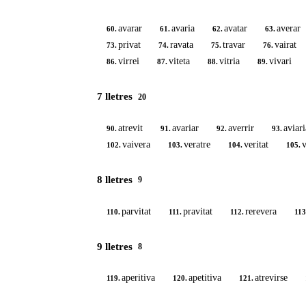
avarar
avaria
avatar
averar
60.
61.
62.
63.
privat
ravata
travar
vairat
73.
74.
75.
76.
virrei
viteta
vitria
vivari
86.
87.
88.
89.
7 lletres
20
atrevit
avariar
averrir
aviari
90.
91.
92.
93.
vaivera
veratre
veritat
v
102.
103.
104.
105.
8 lletres
9
parvitat
pravitat
rerevera
110.
111.
112.
113
9 lletres
8
aperitiva
apetitiva
atrevirse
119.
120.
121.