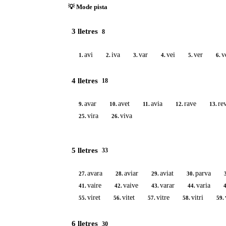
💡 Mode pista
3 lletres
8
avi
iva
var
vei
ver
v
1.
2.
3.
4.
5.
6.
4 lletres
18
avar
avet
avia
rave
re
9.
10.
11.
12.
13.
vira
viva
25.
26.
5 lletres
33
avara
aviar
aviat
parva
27.
28.
29.
30.
vaire
vaive
varar
varia
41.
42.
43.
44.
4
viret
vitet
vitre
vitri
55.
56.
57.
58.
59.
6 lletres
30