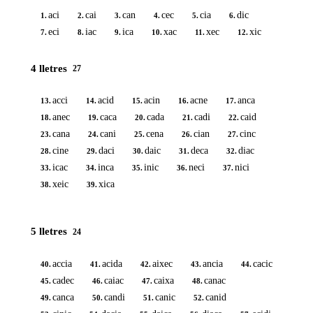
aci
cai
can
cec
cia
dic
1.
2.
3.
4.
5.
6.
eci
iac
ica
xac
xec
xic
7.
8.
9.
10.
11.
12.
4 lletres
27
acci
acid
acin
acne
anca
13.
14.
15.
16.
17.
anec
caca
cada
cadi
caid
18.
19.
20.
21.
22.
cana
cani
cena
cian
cinc
23.
24.
25.
26.
27.
cine
daci
daic
deca
diac
28.
29.
30.
31.
32.
icac
inca
inic
neci
nici
33.
34.
35.
36.
37.
xeic
xica
38.
39.
5 lletres
24
accia
acida
aixec
ancia
cacic
40.
41.
42.
43.
44.
cadec
caiac
caixa
canac
45.
46.
47.
48.
canca
candi
canic
canid
49.
50.
51.
52.