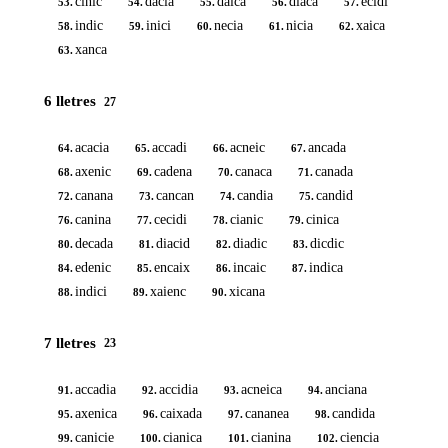
cinic
dacia
daica
diaca
ecidi
53.
54.
55.
56.
57.
indic
inici
necia
nicia
xaica
58.
59.
60.
61.
62.
xanca
63.
6 lletres
27
acacia
accadi
acneic
ancada
64.
65.
66.
67.
axenic
cadena
canaca
canada
68.
69.
70.
71.
canana
cancan
candia
candid
72.
73.
74.
75.
canina
cecidi
cianic
cinica
76.
77.
78.
79.
decada
diacid
diadic
dicdic
80.
81.
82.
83.
edenic
encaix
incaic
indica
84.
85.
86.
87.
indici
xaienc
xicana
88.
89.
90.
7 lletres
23
accadia
accidia
acneica
anciana
91.
92.
93.
94.
axenica
caixada
cananea
candida
95.
96.
97.
98.
canicie
cianica
cianina
ciencia
99.
100.
101.
102.