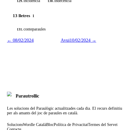
incidencia
indecencia
129.
130.
13 lletres
1
conteparaules
131.
←
08/02/2024
Avui
10/02/2024
→
Parautrollic
Les solucions del Paraulògic actualitzades cada dia. El recurs definitiu
per als amants del joc de paraules en català.
Solucions
Wordle Català
Bloc
Política de Privacitat
Termes del Servei
Contacte