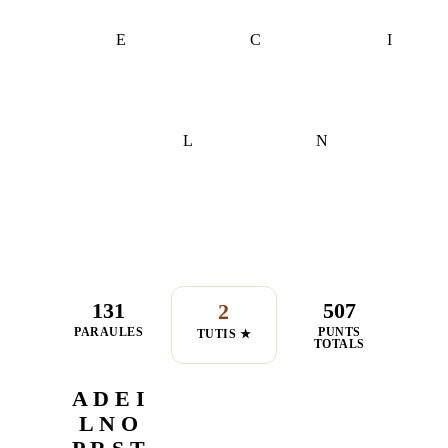
E
C
I
L
N
131
507
2
PARAULES
PUNTS
TUTIS ★
TOTALS
A D E I
L N O