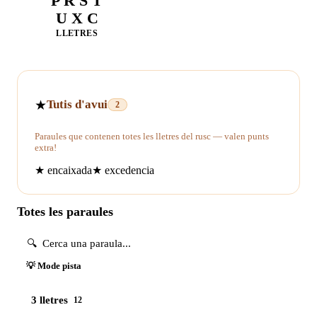
P R S T
U X C
LLETRES
★
Tutis d'avui
2
Paraules que contenen totes les lletres del rusc — valen punts
extra!
★
encaixada
★
excedencia
Totes les paraules
💡 Mode pista
3 lletres
12