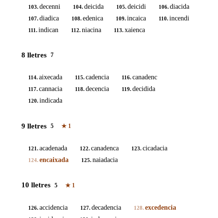
decenni
deicida
deicidi
diacida
103.
104.
105.
106.
diadica
edenica
incaica
incendi
107.
108.
109.
110.
indican
niacina
xaienca
111.
112.
113.
8 lletres
7
aixecada
cadencia
canadenc
114.
115.
116.
cannacia
decencia
decidida
117.
118.
119.
indicada
120.
9 lletres
5
★
1
acadenada
canadenca
cicadacia
121.
122.
123.
encaixada
naiadacia
124.
125.
10 lletres
5
★
1
accidencia
decadencia
excedencia
126.
127.
128.