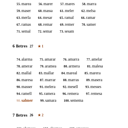
marea
marer
mares
marra
55.
56.
57.
58.
maser
massa
meler
melsa
59.
60.
61.
62.
merla
mesar
ramal
ramar
63.
64.
65.
66.
ramas
remar
remer
samer
67.
68.
69.
70.
semal
semar
sesam
71.
72.
73.
6 lletres
27
★
1
alarma
amarar
amarra
amelar
74.
75.
76.
77.
amerar
aramea
armera
malesa
78.
79.
80.
81.
mallal
mallar
mareal
marera
82.
83.
84.
85.
maresa
marrar
marras
masera
86.
87.
88.
89.
masser
melera
mesell
messes
90.
91.
92.
93.
ramell
ramera
remera
remesa
94.
95.
96.
97.
salmer
samara
semema
98.
99.
100.
7 lletres
26
★
2