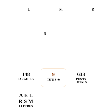
L
M
R
S
148
633
9
PARAULES
PUNTS
TUTIS ★
TOTALS
A E L
R S M
LLETRES