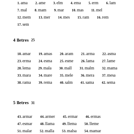
ama
ame
elm
ema
erm
lam
1.
2.
3.
4.
5.
6.
mal
mam
mar
mas
mel
7.
8.
9.
10.
11.
mem
mer
mes
ram
rem
12.
13.
14.
15.
16.
sem
17.
4 lletres
25
amar
amas
aram
arma
asma
18.
19.
20.
21.
22.
erma
esma
esme
lama
lame
23.
24.
25.
26.
27.
lema
mala
mall
malm
mama
28.
29.
30.
31.
32.
mara
mare
mele
mera
mesa
33.
34.
35.
36.
37.
rama
rema
salm
sama
sema
38.
39.
40.
41.
42.
5 lletres
31
armar
armer
ermar
ermas
43.
44.
45.
46.
esmar
llama
llema
lleme
47.
48.
49.
50.
malar
malla
malsa
mamar
51.
52.
53.
54.