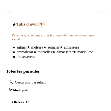
★
Tutis d'avui
9
Paraules que contenen totes les lletres del rusc — valen punts
extra!
★
salmer
★
melsera
★
semaler
★
almassera
★
emmalesar
★
marselles
★
almasserer
★
marsellesa
★
almasserera
Totes les paraules
💡 Mode pista
3 lletres
17