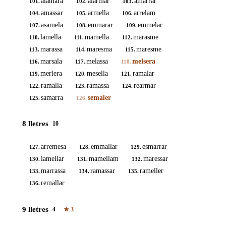
alamara
alarmar
amarrar
101.
102.
103.
amassar
armella
arrelam
104.
105.
106.
asamela
emmarar
emmelar
107.
108.
109.
lamella
mamella
marasme
110.
111.
112.
marassa
maresma
maresme
113.
114.
115.
marsala
melassa
melsera
116.
117.
118.
merlera
mesella
ramalar
119.
120.
121.
ramalla
ramassa
rearmar
122.
123.
124.
samarra
semaler
125.
126.
8 lletres
10
arremesa
emmallar
esmarrar
127.
128.
129.
lamellar
mamellam
maressar
130.
131.
132.
marrassa
ramassar
rameller
133.
134.
135.
remallar
136.
9 lletres
4
★
3