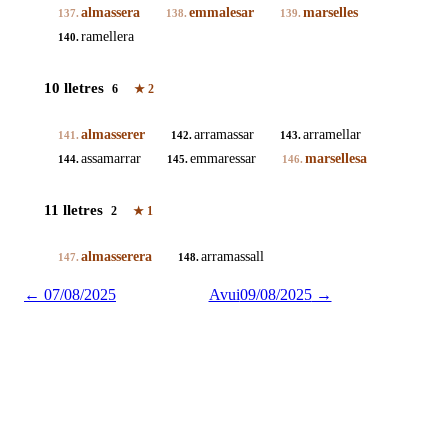
almassera
emmalesar
marselles
137.
138.
139.
ramellera
140.
10 lletres
6
★
2
almasserer
arramassar
arramellar
141.
142.
143.
assamarrar
emmaressar
marsellesa
144.
145.
146.
11 lletres
2
★
1
almasserera
arramassall
147.
148.
←
07/08/2025
Avui
09/08/2025
→