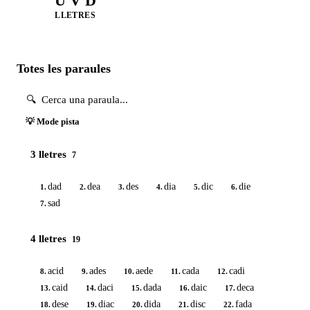
U V D
LLETRES
Totes les paraules
💡 Mode pista
3 lletres
7
dad
dea
des
dia
dic
die
1.
2.
3.
4.
5.
6.
sad
7.
4 lletres
19
acid
ades
aede
cada
cadi
8.
9.
10.
11.
12.
caid
daci
dada
daic
deca
13.
14.
15.
16.
17.
dese
diac
dida
disc
fada
18.
19.
20.
21.
22.