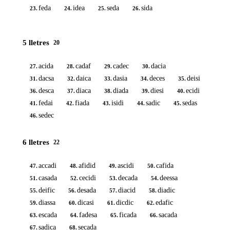
feda
idea
seda
sida
23.
24.
25.
26.
5 lletres
20
acida
cadaf
cadec
dacia
27.
28.
29.
30.
dacsa
daica
dasia
deces
deisi
31.
32.
33.
34.
35.
desca
diaca
diada
diesi
ecidi
36.
37.
38.
39.
40.
fedai
fiada
isidi
sadic
sedas
41.
42.
43.
44.
45.
sedec
46.
6 lletres
22
accadi
afidid
ascidi
cafida
47.
48.
49.
50.
casada
cecidi
decada
deessa
51.
52.
53.
54.
deific
desada
diacid
diadic
55.
56.
57.
58.
diassa
dicasi
dicdic
edafic
59.
60.
61.
62.
escada
fadesa
ficada
sacada
63.
64.
65.
66.
sadica
secada
67.
68.