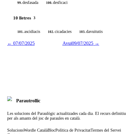
desfasada
desficaci
99.
100.
10 lletres
3
ascidiacis
cicadacies
davuitutis
101.
102.
103.
←
07/07/2025
Avui
09/07/2025
→
Parautrollic
Les solucions del Paraulògic actualitzades cada dia. El recurs definitiu
per als amants del joc de paraules en català.
Solucions
Wordle Català
Bloc
Política de Privacitat
Termes del Servei