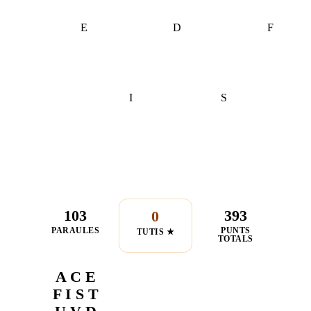
E
D
F
I
S
103
393
0
PARAULES
PUNTS
TUTIS ★
TOTALS
A C E
F I S T