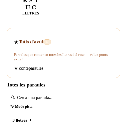
R S T
U C
LLETRES
★
Tutis d'avui
1
Paraules que contenen totes les lletres del rusc — valen punts
extra!
★
conteparaules
Totes les paraules
💡 Mode pista
3 lletres
1