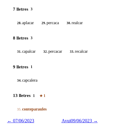
7 lletres
3
aplacar
percaca
realcar
28.
29.
30.
8 lletres
3
capalcar
percacar
recalcar
31.
32.
33.
9 lletres
1
capcalera
34.
13 lletres
1
★
1
conteparaules
35.
←
07/06/2023
Avui
09/06/2023
→