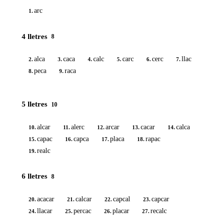
arc
1.
4 lletres
8
alca
caca
calc
carc
cerc
llac
2.
3.
4.
5.
6.
7.
peca
raca
8.
9.
5 lletres
10
alcar
alerc
arcar
cacar
calca
10.
11.
12.
13.
14.
capac
capca
placa
rapac
15.
16.
17.
18.
realc
19.
6 lletres
8
acacar
calcar
capcal
capcar
20.
21.
22.
23.
llacar
percac
placar
recalc
24.
25.
26.
27.