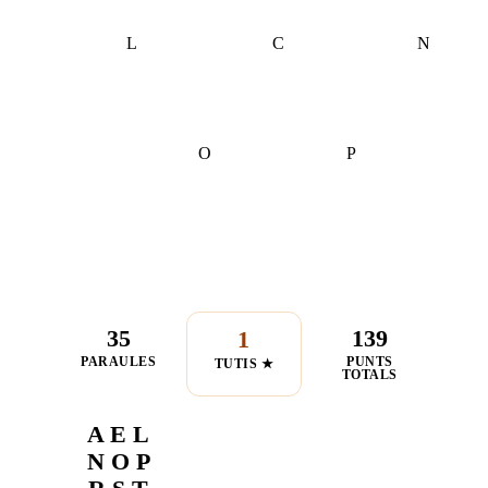
L
C
N
O
P
35
139
1
PARAULES
PUNTS
TUTIS ★
TOTALS
A E L
N O P