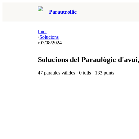
Parautrollic
Inici
›
Solucions
›
07/08/2024
Solucions del Paraulògic d'avui
47
paraules vàlides ·
0
tutis ·
133
punts