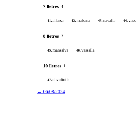
7 lletres
4
allassa
malsana
navalla
vass
41.
42.
43.
44.
8 lletres
2
mansalva
vassalla
45.
46.
10 lletres
1
davuitutis
47.
←
06/08/2024