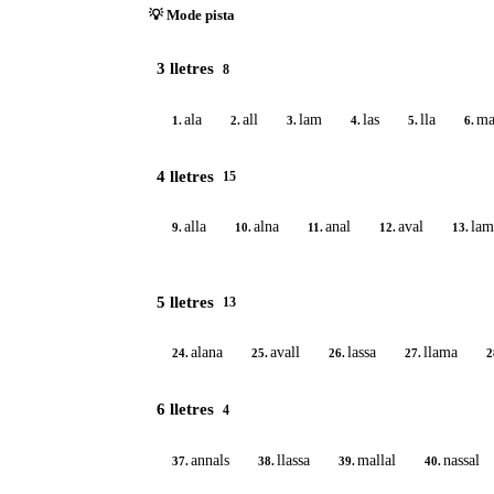
💡 Mode pista
3 lletres
8
ala
all
lam
las
lla
ma
1.
2.
3.
4.
5.
6.
4 lletres
15
alla
alna
anal
aval
lam
9.
10.
11.
12.
13.
5 lletres
13
alana
avall
lassa
llama
24.
25.
26.
27.
2
6 lletres
4
annals
llassa
mallal
nassal
37.
38.
39.
40.