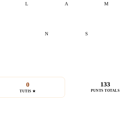
L
A
M
N
S
133
0
PUNTS TOTALS
TUTIS ★