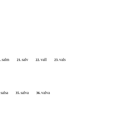
salm
salv
vall
vals
.
21.
22.
23.
salsa
salva
valva
35.
36.