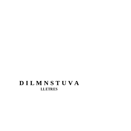
D I L M N S T U V A
LLETRES