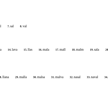
l
sal
val
7.
8.
a
lava
llas
mala
mall
malm
sala
14.
15.
16.
17.
18.
19.
20
llana
malla
malsa
malva
nasal
naval
8.
29.
30.
31.
32.
33.
34.