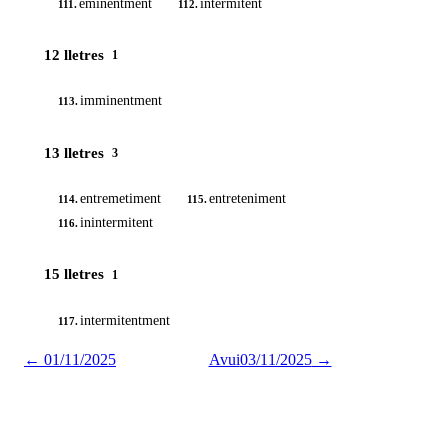
eminentment
intermitent
111.
112.
12 lletres
1
imminentment
113.
13 lletres
3
entremetiment
entreteniment
114.
115.
inintermitent
116.
15 lletres
1
intermitentment
117.
←
01/11/2025
Avui
03/11/2025
→