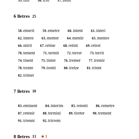
titit
triti
zenit
55.
56.
57.
6 lletres
25
emerit
emetre
intent
interi
58.
59.
60.
61.
intern
menter
mentir
mentre
62.
63.
64.
65.
nitrit
retine
retint
retret
66.
67.
68.
69.
tement
termit
terrer
territ
70.
71.
72.
73.
tinent
tinter
tremer
tremir
74.
75.
76.
77.
trente
trenti
tretze
trient
78.
79.
80.
81.
trimer
82.
7 lletres
10
eminent
interim
reienti
remetre
83.
84.
85.
86.
retenir
termini
tireter
trement
87.
88.
89.
90.
trienni
trirrem
91.
92.
8 lletres
13
★
1