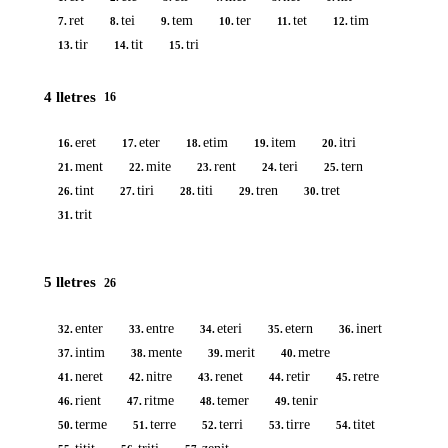
ret
tei
tem
ter
tet
tim
7.
8.
9.
10.
11.
12.
tir
tit
tri
13.
14.
15.
4 lletres
16
eret
eter
etim
item
itri
16.
17.
18.
19.
20.
ment
mite
rent
teri
tern
21.
22.
23.
24.
25.
tint
tiri
titi
tren
tret
26.
27.
28.
29.
30.
trit
31.
5 lletres
26
enter
entre
eteri
etern
inert
32.
33.
34.
35.
36.
intim
mente
merit
metre
37.
38.
39.
40.
neret
nitre
renet
retir
retre
41.
42.
43.
44.
45.
rient
ritme
temer
tenir
46.
47.
48.
49.
terme
terre
terri
tirre
titet
50.
51.
52.
53.
54.