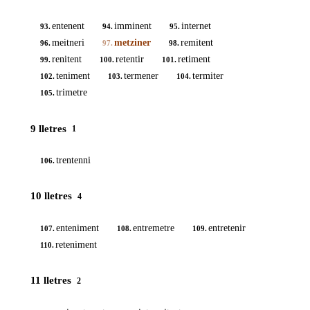
entenent
imminent
internet
93.
94.
95.
meitneri
metziner
remitent
96.
97.
98.
renitent
retentir
retiment
99.
100.
101.
teniment
termener
termiter
102.
103.
104.
trimetre
105.
9 lletres
1
trentenni
106.
10 lletres
4
enteniment
entremetre
entretenir
107.
108.
109.
reteniment
110.
11 lletres
2