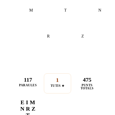
M
T
N
R
Z
117
475
1
PARAULES
PUNTS
TUTIS ★
TOTALS
E I M
N R Z