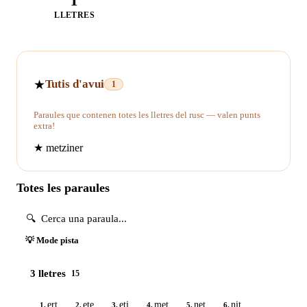
T
LLETRES
★
Tutis d'avui
1
Paraules que contenen totes les lletres del rusc — valen punts
extra!
★
metziner
Totes les paraules
💡 Mode pista
3 lletres
15
ert
ete
eti
met
net
nit
1.
2.
3.
4.
5.
6.