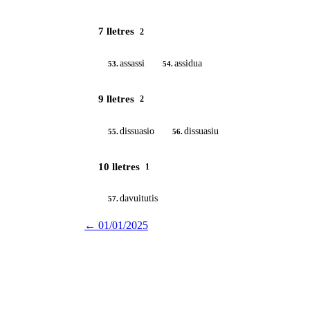
7 lletres
2
assassi
assidua
53.
54.
9 lletres
2
dissuasio
dissuasiu
55.
56.
10 lletres
1
davuitutis
57.
←
01/01/2025