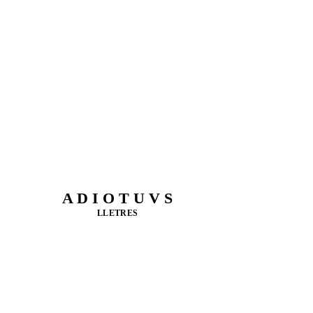
A D I O T U V S
LLETRES