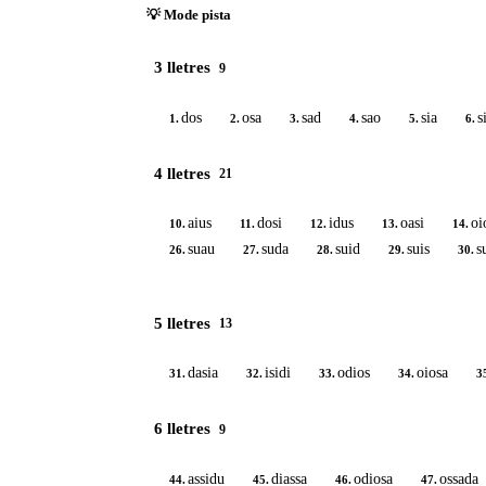
💡 Mode pista
3 lletres
9
dos
osa
sad
sao
sia
s
1.
2.
3.
4.
5.
6.
4 lletres
21
aius
dosi
idus
oasi
oi
10.
11.
12.
13.
14.
suau
suda
suid
suis
s
26.
27.
28.
29.
30.
5 lletres
13
dasia
isidi
odios
oiosa
31.
32.
33.
34.
3
6 lletres
9
assidu
diassa
odiosa
ossada
44.
45.
46.
47.