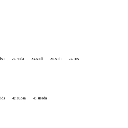
siso
soda
sodi
soia
sosa
22.
23.
24.
25.
uids
suosa
usada
42.
43.