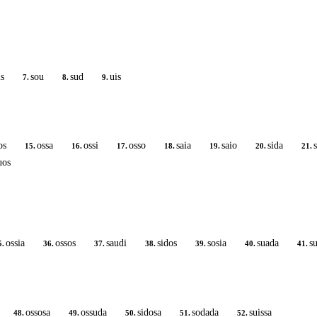
is
sou
sud
uis
7.
8.
9.
os
ossa
ossi
osso
saia
saio
sida
15.
16.
17.
18.
19.
20.
21.
uos
ossia
ossos
saudi
sidos
sosia
suada
s
5.
36.
37.
38.
39.
40.
41.
ossosa
ossuda
sidosa
sodada
suissa
48.
49.
50.
51.
52.