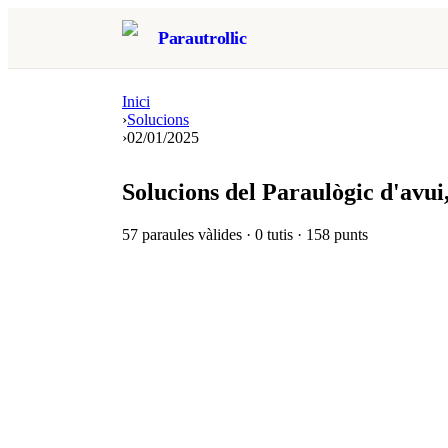
Parautrollic
Inici
›
Solucions
›
02/01/2025
Solucions del Paraulògic d'avui
57
paraules vàlides ·
0
tutis ·
158
punts