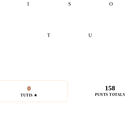
I
S
O
T
U
158
0
PUNTS TOTALS
TUTIS ★