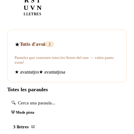
R S T
U V N
LLETRES
★
Tutis d'avui
2
Paraules que contenen totes les lletres del rusc — valen punts
extra!
★
avantatjos
★
avantatjosa
Totes les paraules
💡 Mode pista
3 lletres
12