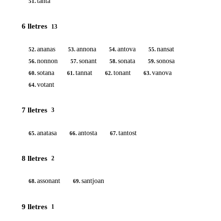
tanta
51.
6 lletres
13
ananas
annona
antova
nansat
52.
53.
54.
55.
nonnon
sonant
sonata
sonosa
56.
57.
58.
59.
sotana
tannat
tonant
vanova
60.
61.
62.
63.
votant
64.
7 lletres
3
anatasa
antosta
tantost
65.
66.
67.
8 lletres
2
assonant
santjoan
68.
69.
9 lletres
1