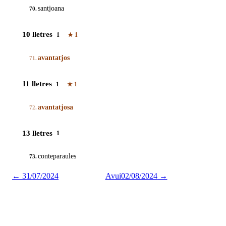
santjoana
70.
10 lletres
1
★
1
avantatjos
71.
11 lletres
1
★
1
avantatjosa
72.
13 lletres
1
conteparaules
73.
←
31/07/2024
Avui
02/08/2024
→