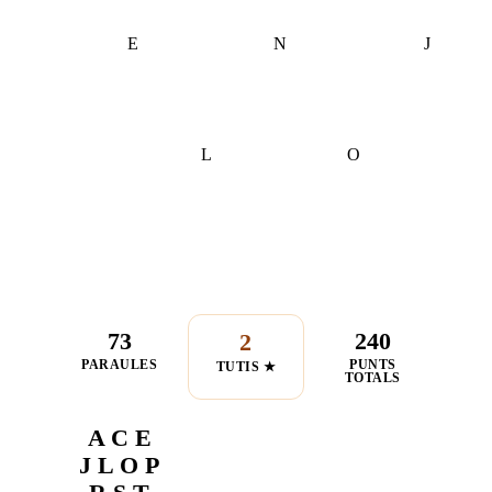
E
N
J
L
O
73
240
2
PARAULES
PUNTS
TUTIS ★
TOTALS
A C E
J L O P