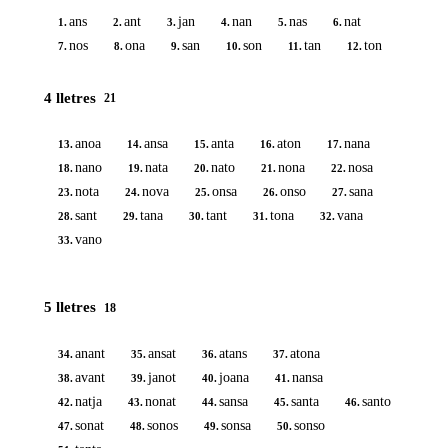
ans
ant
jan
nan
nas
nat
1.
2.
3.
4.
5.
6.
nos
ona
san
son
tan
ton
7.
8.
9.
10.
11.
12.
4 lletres
21
anoa
ansa
anta
aton
nana
13.
14.
15.
16.
17.
nano
nata
nato
nona
nosa
18.
19.
20.
21.
22.
nota
nova
onsa
onso
sana
23.
24.
25.
26.
27.
sant
tana
tant
tona
vana
28.
29.
30.
31.
32.
vano
33.
5 lletres
18
anant
ansat
atans
atona
34.
35.
36.
37.
avant
janot
joana
nansa
38.
39.
40.
41.
natja
nonat
sansa
santa
santo
42.
43.
44.
45.
46.
sonat
sonos
sonsa
sonso
47.
48.
49.
50.