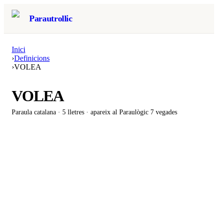
Parautrollic
Inici
›
Definicions
›
VOLEA
VOLEA
Paraula catalana ·
5
lletres · apareix al Paraulògic
7 vegades