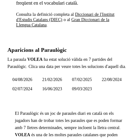
freqüent en el vocabulari català.
Consulta la definició completa al
Diccionari de l'Institut
d'Estudis Catalans (DIEC)
o al
Gran Diccionari de la
Llengua Catalana
.
Aparicions al Paraulògic
La paraula
VOLEA
ha estat solució vàlida en
7 partides
del
Paraulògic. Clica una data per veure totes les solucions d'aquell dia.
04/08/2026
21/02/2026
07/02/2025
22/08/2024
02/07/2024
16/06/2023
09/03/2023
El Paraulògic és un joc de paraules diari en català on els
jugadors han de trobar totes les paraules que es poden formar
amb 7 lletres determinades, sempre incloent la lletra central.
VOLEA
és una de les moltes paraules catalanes que poden