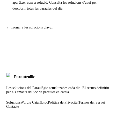
aparèixer com a solució.
Consulta les solucions d'avui
per
descobrir totes les paraules del dia.
← Tornar a les solucions d'avui
Parautrollic
Les solucions del Paraulògic actualitzades cada dia. El recurs definitiu
per als amants del joc de paraules en català.
Solucions
Wordle Català
Bloc
Política de Privacitat
Termes del Servei
Contacte