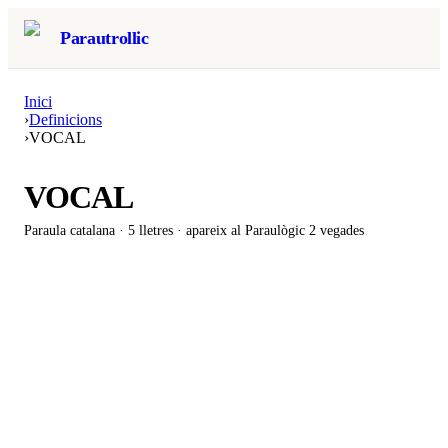
Parautrollic
Inici
›
Definicions
›
VOCAL
VOCAL
Paraula catalana ·
5
lletres · apareix al Paraulògic
2 vegades