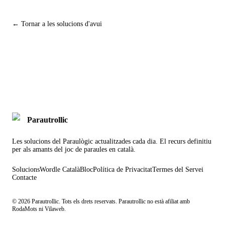
← Tornar a les solucions d'avui
Parautrollic
Les solucions del Paraulògic actualitzades cada dia. El recurs definitiu
per als amants del joc de paraules en català.
Solucions
Wordle Català
Bloc
Política de Privacitat
Termes del Servei
Contacte
©
2026
Parautrollic. Tots els drets reservats. Parautrollic no està afiliat amb
RodaMots ni Vilaweb.