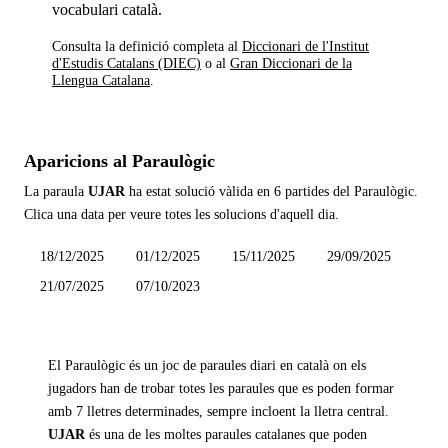
vocabulari català.
Consulta la definició completa al
Diccionari de l'Institut
d'Estudis Catalans (DIEC)
o al
Gran Diccionari de la
Llengua Catalana
.
Aparicions al Paraulògic
La paraula
UJAR
ha estat solució vàlida en
6 partides
del Paraulògic.
Clica una data per veure totes les solucions d'aquell dia.
18/12/2025
01/12/2025
15/11/2025
29/09/2025
21/07/2025
07/10/2023
El Paraulògic és un joc de paraules diari en català on els
jugadors han de trobar totes les paraules que es poden formar
amb 7 lletres determinades, sempre incloent la lletra central.
UJAR
és una de les moltes paraules catalanes que poden