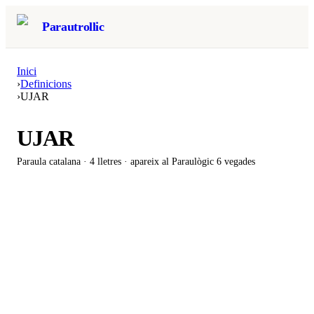
Parautrollic
Inici
›
Definicions
›
UJAR
UJAR
Paraula catalana ·
4
lletres · apareix al Paraulògic
6 vegades