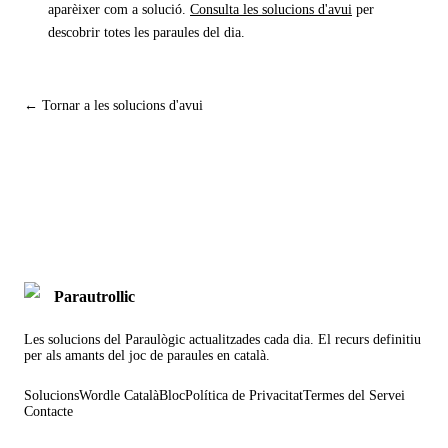
aparèixer com a solució.
Consulta les solucions d'avui
per
descobrir totes les paraules del dia.
← Tornar a les solucions d'avui
Parautrollic
Les solucions del Paraulògic actualitzades cada dia. El recurs definitiu
per als amants del joc de paraules en català.
Solucions
Wordle Català
Bloc
Política de Privacitat
Termes del Servei
Contacte