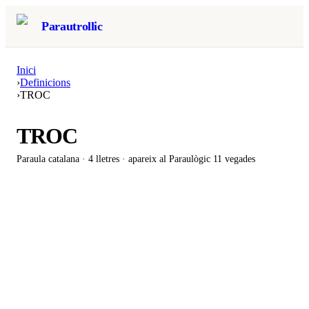
Parautrollic
Inici
›
Definicions
›
TROC
TROC
Paraula catalana ·
4
lletres · apareix al Paraulògic
11 vegades