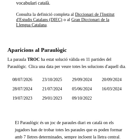
vocabulari català.
Consulta la definició completa al
Diccionari de l'Institut
d'Estudis Catalans (DIEC)
o al
Gran Diccionari de la
Llengua Catalana
.
Aparicions al Paraulògic
La paraula
TROC
ha estat solució vàlida en
11 partides
del
Paraulògic. Clica una data per veure totes les solucions d'aquell dia.
08/07/2026
23/10/2025
29/09/2024
20/09/2024
28/07/2024
21/07/2024
05/06/2024
16/03/2024
19/07/2023
29/01/2023
09/10/2022
El Paraulògic és un joc de paraules diari en català on els
jugadors han de trobar totes les paraules que es poden formar
amb 7 lletres determinades, sempre incloent la lletra central.