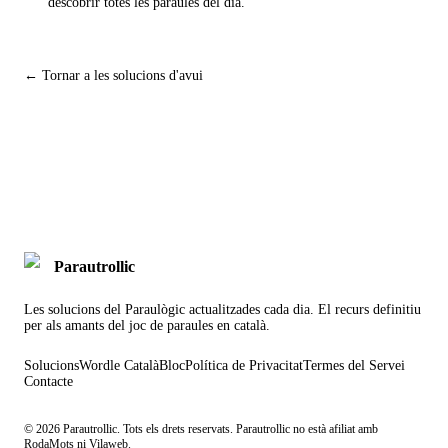
descobrir totes les paraules del dia.
← Tornar a les solucions d'avui
Parautrollic
Les solucions del Paraulògic actualitzades cada dia. El recurs definitiu
per als amants del joc de paraules en català.
Solucions
Wordle Català
Bloc
Política de Privacitat
Termes del Servei
Contacte
©
2026
Parautrollic. Tots els drets reservats. Parautrollic no està afiliat amb
RodaMots ni Vilaweb.