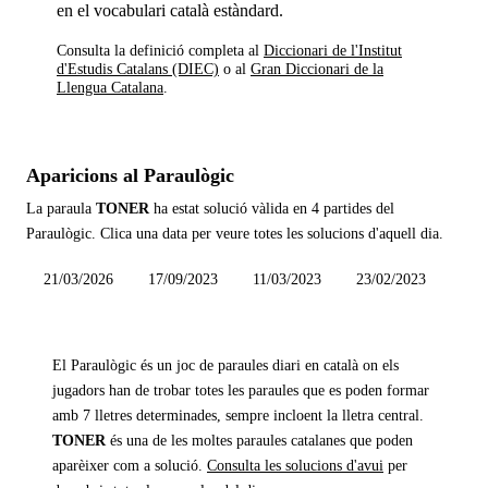
en el vocabulari català estàndard.
Consulta la definició completa al
Diccionari de l'Institut
d'Estudis Catalans (DIEC)
o al
Gran Diccionari de la
Llengua Catalana
.
Aparicions al Paraulògic
La paraula
TONER
ha estat solució vàlida en
4 partides
del
Paraulògic. Clica una data per veure totes les solucions d'aquell dia.
21/03/2026
17/09/2023
11/03/2023
23/02/2023
El Paraulògic és un joc de paraules diari en català on els
jugadors han de trobar totes les paraules que es poden formar
amb 7 lletres determinades, sempre incloent la lletra central.
TONER
és una de les moltes paraules catalanes que poden
aparèixer com a solució.
Consulta les solucions d'avui
per