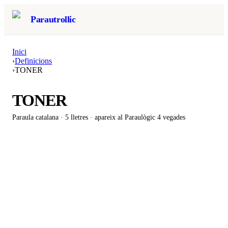
Parautrollic
Inici
›
Definicions
›
TONER
TONER
Paraula catalana ·
5
lletres · apareix al Paraulògic
4 vegades