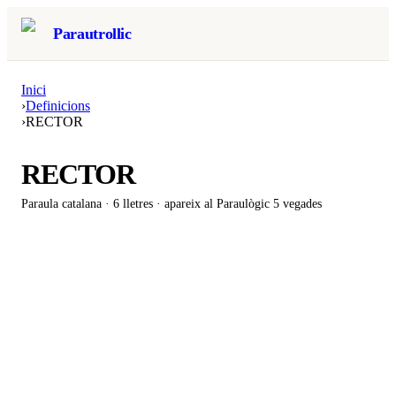
Parautrollic
Inici
›
Definicions
›
RECTOR
RECTOR
Paraula catalana ·
6
lletres · apareix al Paraulògic
5 vegades