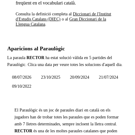
freqüent en el vocabulari català.
Consulta la definició completa al
Diccionari de l'Institut
d'Estudis Catalans (DIEC)
o al
Gran Diccionari de la
Llengua Catalana
.
Aparicions al Paraulògic
La paraula
RECTOR
ha estat solució vàlida en
5 partides
del
Paraulògic. Clica una data per veure totes les solucions d'aquell dia.
08/07/2026
23/10/2025
20/09/2024
21/07/2024
09/10/2022
El Paraulògic és un joc de paraules diari en català on els
jugadors han de trobar totes les paraules que es poden formar
amb 7 lletres determinades, sempre incloent la lletra central.
RECTOR
és una de les moltes paraules catalanes que poden