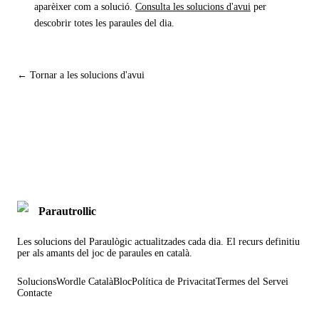
aparèixer com a solució.
Consulta les solucions d'avui
per
descobrir totes les paraules del dia.
← Tornar a les solucions d'avui
Parautrollic
Les solucions del Paraulògic actualitzades cada dia. El recurs definitiu
per als amants del joc de paraules en català.
Solucions
Wordle Català
Bloc
Política de Privacitat
Termes del Servei
Contacte