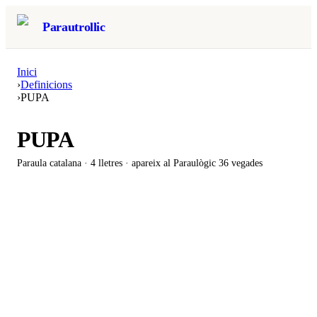
Parautrollic
Inici
›
Definicions
›
PUPA
PUPA
Paraula catalana ·
4
lletres · apareix al Paraulògic
36 vegades