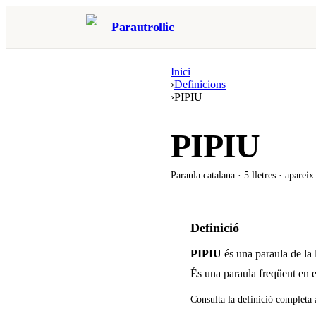
Parautrollic
Inici
›
Definicions
›
PIPIU
PIPIU
Paraula catalana ·
5
lletres · aparei
Definició
PIPIU
és una paraula de la
És una paraula freqüent en e
Consulta la definició completa 