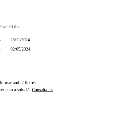
d'aquell dia.
5
23/11/2024
4
02/05/2024
 formar amb 7 lletres
xer com a solució.
Consulta les