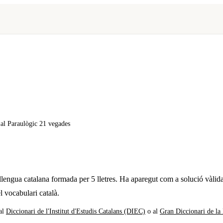
x al Paraulògic
21 vegades
 llengua catalana formada per
5
lletres. Ha aparegut com a solució vàlid
l vocabulari català.
al
Diccionari de l'Institut d'Estudis Catalans (DIEC)
o al
Gran Diccionari de la