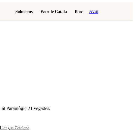
Avui
Solucions
Wordle Català
Bloc
a al Paraulògic
21 vegades
.
 Llengua Catalana
.