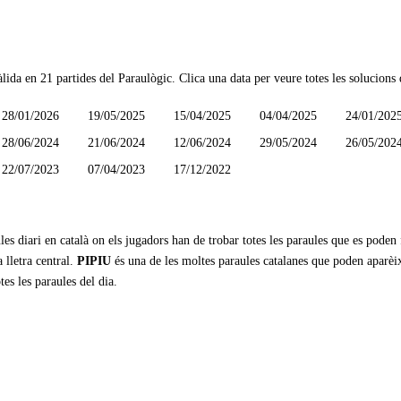
àlida en
21 partides
del Paraulògic. Clica una data per veure totes les solucions 
28/01/2026
19/05/2025
15/04/2025
04/04/2025
24/01/202
28/06/2024
21/06/2024
12/06/2024
29/05/2024
26/05/202
22/07/2023
07/04/2023
17/12/2022
les diari en català on els jugadors han de trobar totes les paraules que es poden
 lletra central.
PIPIU
és una de les moltes paraules catalanes que poden aparèi
tes les paraules del dia.