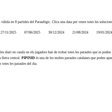
ó vàlida en
8 partides
del Paraulògic. Clica una data per veure totes les solucions
27/11/2025
07/06/2025
30/12/2024
21/08/2024
19/01/202
les diari en català on els jugadors han de trobar totes les paraules que es poden
 lletra central.
PIPINID
és una de les moltes paraules catalanes que poden apa
r totes les paraules del dia.