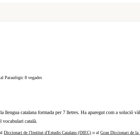
x al Paraulògic
8 vegades
la llengua catalana formada per
7
lletres. Ha aparegut com a solució vàl
l vocabulari català.
al
Diccionari de l'Institut d'Estudis Catalans (DIEC)
o al
Gran Diccionari de la