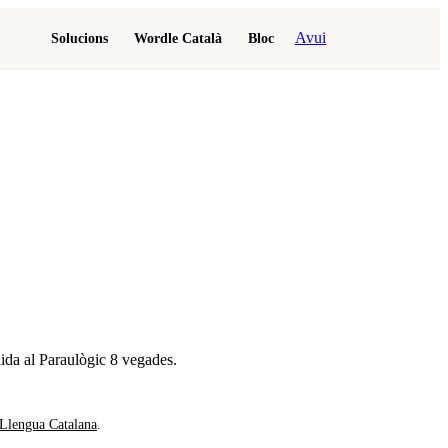
Avui
Solucions
Wordle Català
Bloc
ida al Paraulògic
8 vegades
.
 Llengua Catalana
.